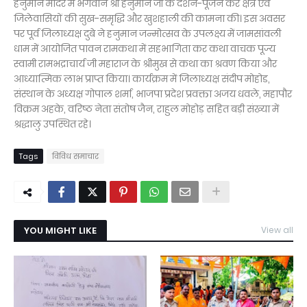
हनुमान मंदिर में भगवान श्री हनुमान जी के दर्शन-पूजन कर क्षेत्र एवं
जिलेवासियों की सुख-समृद्धि और खुशहाली की कामना की। इस अवसर
पर पूर्व जिलाध्यक्ष दुबे ने हनुमान जन्मोत्सव के उपलक्ष्य में जामसांवली
धाम में आयोजित पावन रामकथा में सहभागिता कर कथा वाचक पूज्य
स्वामी रामभद्राचार्य जी महाराज के श्रीमुख से कथा का श्रवण किया और
आध्यात्मिक लाभ प्राप्त किया। कार्यक्रम में जिलाध्यक्ष संदीप मोहोड,
संस्थान के अध्यक्ष गोपाल शर्मा, भाजपा प्रदेश प्रवक्ता अजय धवले, महापौर
विक्रम अहके, वरिष्ठ नेता संतोष जैन, राहुल मोहोड़ सहित बड़ी संख्या में
श्रद्धालु उपस्थित रहे।
Tags
विविध समाचार
YOU MIGHT LIKE
View all