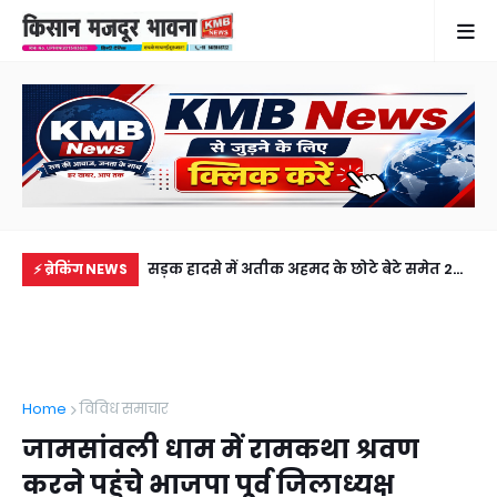
में से नहीं पहुंची एक
सड़क हादसे में अतीक अहमद के छोटे बेटे समेत 2
खेत
⚡ ब्रेकिंग NEWS
ीडियो कॉल पर देखा
की मौत, झांसी जेल में बंद भाई से मिलने जा रहा था
से 
अबान
Home
विविध समाचार
जामसांवली धाम में रामकथा श्रवण
करने पहुंचे भाजपा पूर्व जिलाध्यक्ष