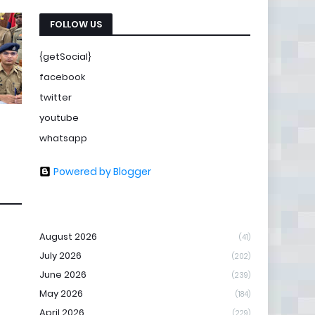
FOLLOW US
{getSocial}
facebook
twitter
youtube
whatsapp
Powered by Blogger
August 2026
(41)
July 2026
(202)
June 2026
(239)
May 2026
(184)
April 2026
(229)