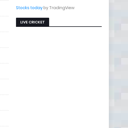
Stocks today
by TradingView
LIVE CRICKET