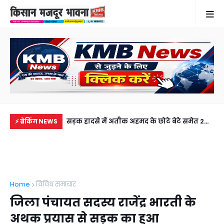
में से नहीं पहुंची एक
सड़क हादसे में अतीक अहमद के छोटे बेटे समेत 2
खेत
⚡ ब्रेकिंग NEWS
ीडियो कॉल पर देखा
की मौत, झांसी जेल में बंद भाई से मिलने जा रहा था
से 
अबान
Home
विविध समाचार
जिला पंचायत सदस्य राजेंद्र भारती के
अथक प्रयास से सड़क का हुआ