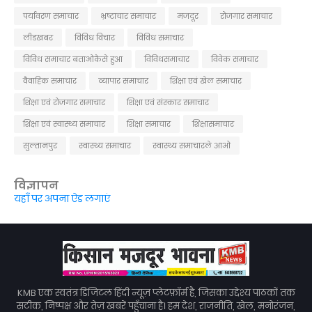
पर्यावरण समाचार
भ्रष्टाचार समाचार
मजदूर
रोजगार समाचार
लीडखबर
विविध विचार
विविध समाचार
विविध समाचार बताओकैसे हुआ
विविधसमाचार
विवेक समाचार
वैवाहिक समाचार
व्यापार समाचार
शिक्षा एवं खेल समाचार
शिक्षा एवं रोजगार समाचार
शिक्षा एवं संस्कार समाचार
शिक्षा एवं स्वास्थ्य समाचार
शिक्षा समाचार
शिक्षासमाचार
सुल्तानपुर
स्वास्थ्य समाचार
स्वास्थ्य समाचारले आओ
विज्ञापन
यहाँ पर अपना ऐड लगाएं
KMB एक स्वतंत्र डिजिटल हिंदी न्यूज़ प्लेटफ़ॉर्म है, जिसका उद्देश्य पाठकों तक
सटीक, निष्पक्ष और तेज़ खबरें पहुँचाना है। हम देश, राजनीति, खेल, मनोरंजन,