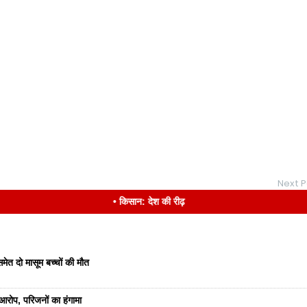
Next P
• किसान: देश की रीढ़
ेत दो मासूम बच्चों की मौत
रोप, परिजनों का हंगामा