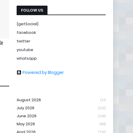
FOLLOW US
{getSocial}
facebook
twitter
गत
youtube
whatsapp
Powered by Blogger
August 2026
(27)
July 2026
(202)
June 2026
(239)
May 2026
(184)
April 2026
(229)