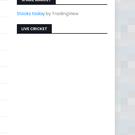
Stocks today
by TradingView
LIVE CRICKET