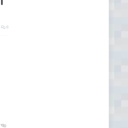
ी
0
 पं०