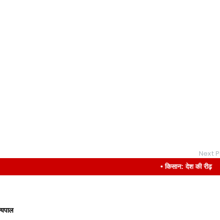
Next P
• किसान: देश की रीढ़
ज्यपाल