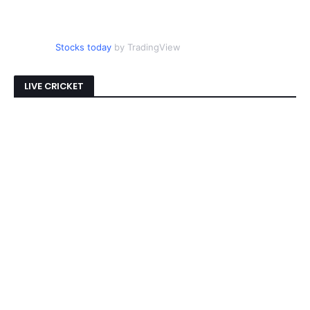
Stocks today
by TradingView
LIVE CRICKET