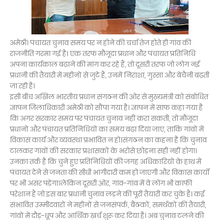
अमेठी। पंचायत चुनाव समय पर न होने की चर्चा तेज होते ही गांव की
राजनीति गरमा गई है। एक तरफ मौजूदा प्रधान और पंचायत प्रतिनिधि
अपना कार्यकाल बढ़ाने की मांग कर रहे हैं, तो दूसरी तरफ जो लोग नई
प्रधानी की तैयारी में महीनों से जुटे हैं, उनमें निराशा, गुस्सा और बेचैनी बढ़ती
जा रही है।
इसी बीच अखिल भारतीय प्रधान संगठन की ओर से मुख्यमंत्री को संबोधित
ज्ञापन जिलाधिकारी अमेठी को सौंपा गया है। ज्ञापन में साफ कहा गया है
कि अगर सरकार समय पर पंचायत चुनाव नहीं करा सकती, तो मौजूदा
प्रधानों और पंचायत प्रतिनिधियों का समय बढ़ा दिया जाए, ताकि गांवों में
विकास कार्य और व्यवस्था प्रभावित न हो।संगठन का कहना है कि चुनाव
टालकर गांवों की सरकार प्रशासकों के भरोसे छोड़ना सही नहीं होगा।
उनका तर्क है कि चुने हुए प्रतिनिधियों की जगह अधिकारियों के हाथ में
पंचायत देने से जनता की सीधी भागीदारी कम हो जाएगी और विकास कार्यों
पर भी असर पड़ेगा।लेकिन दूसरी ओर, गांव-गांव में वे लोग भी काफी
परेशान हैं जो इस बार प्रधानी चुनाव लड़ने की पूरी तैयारी कर चुके हैं। कई
संभावित उम्मीदवारों ने महीनों से जनसंपर्क, बैठकों, समर्थकों की तैयारी,
गांवों में दौड़-धूप और आर्थिक खर्च शुरू कर दिया है। अब चुनाव टलने की