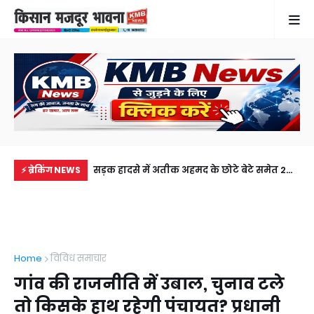
में से नहीं पहुंची एक
सड़क हादसे में अतीक अहमद के छोटे बेटे समेत 2
गह
⚡ ब्रेकिंग NEWS
ीडियो कॉल पर देखा
की मौत, झांसी जेल में बंद भाई से मिलने जा रहा था
फरम
अबान
लेक
Home
विविध समाचार
गांव की राजनीति में उबाल, चुनाव टले
तो किसके हाथ रहेगी पंचायत? प्रधानी