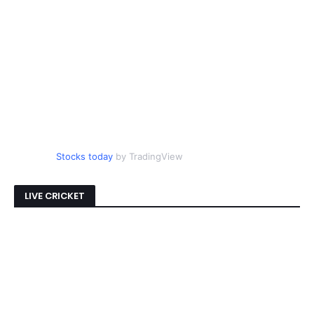
Stocks today
by TradingView
LIVE CRICKET