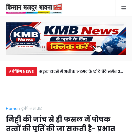
में से नहीं पहुंची एक
सड़क हादसे में अतीक अहमद के छोटे बेटे समेत 2
गह
⚡ ब्रेकिंग NEWS
ीडियो कॉल पर देखा
की मौत, झांसी जेल में बंद भाई से मिलने जा रहा था
फरम
अबान
लेक
Home
कृषि समाचार
मिट्टी की जांच से ही फसल में पोषक
तत्वों की पूर्ति की जा सकती है- प्रभात