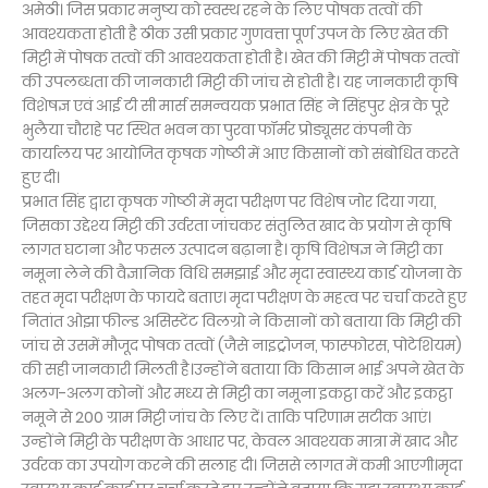
अमेठी। जिस प्रकार मनुष्य को स्वस्थ रहने के लिए पोषक तत्वों की
आवश्यकता होती है ठीक उसी प्रकार गुणवत्ता पूर्ण उपज के लिए खेत की
मिट्टी में पोषक तत्वों की आवश्यकता होती है। खेत की मिट्टी में पोषक तत्वों
की उपलब्धता की जानकारी मिट्टी की जांच से होती है। यह जानकारी कृषि
विशेषज्ञ एवं आई टी सी मार्स समन्वयक प्रभात सिंह ने सिंहपुर क्षेत्र के पूरे
भुलैया चौराहे पर स्थित भवन का पुरवा फॉर्मर प्रोड्यूसर कंपनी के
कार्यालय पर आयोजित कृषक गोष्ठी में आए किसानों को संबोधित करते
हुए दी।
प्रभात सिंह द्वारा कृषक गोष्ठी में मृदा परीक्षण पर विशेष जोर दिया गया,
जिसका उद्देश्य मिट्टी की उर्वरता जांचकर संतुलित खाद के प्रयोग से कृषि
लागत घटाना और फसल उत्पादन बढ़ाना है। कृषि विशेषज्ञ ने मिट्टी का
नमूना लेने की वैज्ञानिक विधि समझाई और मृदा स्वास्थ्य कार्ड योजना के
तहत मृदा परीक्षण के फायदे बताए। मृदा परीक्षण के महत्व पर चर्चा करते हुए
नितांत ओझा फील्ड असिस्टेंट विलग्रो ने किसानों को बताया कि मिट्टी की
जांच से उसमें मौजूद पोषक तत्वों (जैसे नाइट्रोजन, फास्फोरस, पोटेशियम)
की सही जानकारी मिलती है।उन्होंने बताया कि किसान भाई अपने खेत के
अलग-अलग कोनों और मध्य से मिट्टी का नमूना इकट्ठा करें और इकट्ठा
नमूने से 200 ग्राम मिट्टी जांच के लिए दें। ताकि परिणाम सटीक आएं।
उन्होंने मिट्टी के परीक्षण के आधार पर, केवल आवश्यक मात्रा में खाद और
उर्वरक का उपयोग करने की सलाह दी। जिससे लागत में कमी आएगी।मृदा