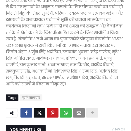
स्वास्थ्य कार्ड कार्ड पर चर्चा करते हुए उन्होंने बताया कि मृदा स्वास्थ्य कार्ड
में दिए गए सुझावों के अनुसार, फसलों के लिए पोषक तत्वों का प्रयोग हो
जिससे मिट्टी की सेहत सुधरेगी, परिणाम स्वरूप फसल उत्पादन बढ़ेगा और
रसायनों के अनावश्यक प्रयोग से भूमि को बचाया जा सकेगा। यह
कार्यक्रम किसानों को अपनी मिट्टी की क्षमता को समझने और वैज्ञानिक
तरीके से खेती करने के लिए प्रोत्साहित करने के लिए आयोजित किया
गया है। गोष्ठी के अंत में भवन का पुरवा फॉर्मर प्रोड्यूसर कंपनी के अध्यक्ष
चंद्र प्रकाश शुक्ल ने सभी किसानों का आभार जताया।इस अवसर पर
नितांत ओझा, अर्जुन सिंह भदौरिया, रमाकांत शुक्ला, नरेंद्र पाण्डेय, सुरेश
सिंह, मोहित रावत, मार्कण्डेय चावला, डॉक्टर अजय प्रजापति, पुन्नू
बाजपेई, राम कुमार पासी, अब्बास खान, राम किशोर, अरविंद तिवारी,
राजकुमार सिंह, अशोक सैनी, शिवशंकर सिंह, अरुण सिंह, अरविंद सिंह,
छंगू तिवारी, गुड्डू रावत, सत्यम पाण्डेय, अवधेश पांडेय, अरविंद तिवारी झा
आदि बड़ी संख्या में किसान मौजूद रहे।
Tags
कृषि समाचार
YOU MIGHT LIKE
View all