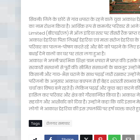
सिवनी। जिले के छोटे से गांव धपारा के रहने वाले युवा आकाश
का नाम रोशन किया है। आर्थिक रूप से कमजोर परिवार से आने
Limited (बीएचईएल) में ऑल इंडिया स्तर पर तीसरी रैंक प्राप्त
आकाश डेहरिया पिता लिखई डेहरिया एवं माता सरोज डेहरिया के पुत
परिवार का पालन-पोषण करते रहे और बेटे को पढ़ाने के लिए हर 
बधाई देने वालों का घर पर तांता लगा हुआ है।
आकाश ने अपनी प्रारंभिक शिक्षा ग्राम धपारा में प्राप्त की। इस
सरकारी संस्थानों से पूरी की। सीमित संसाधनों के बावजूद उन्हों
किसानी और गाय-भैंस चराने के साथ पढ़ाई जारी रखकर उन्हों
परिजनों के अनुसार आकाश बचपन से ही बेहद शरारती स्वभाव के
चर्चा का विषय बने रहते हैं। लेकिन पढ़ाई और कुछ बड़ा करने की 
हासिल कर परिवार और क्षेत्र को गौरवान्वित किया है। आकाश ने
सहयोग और आशीर्वाद को दिया है। उन्होंने कहा कि यदि इंसान मेहन
लोगों ने आकाश डेहरिया की इस उपलब्धि पर हर्ष व्यक्त करते हुए
Tags
रोजगार समाचार
Share