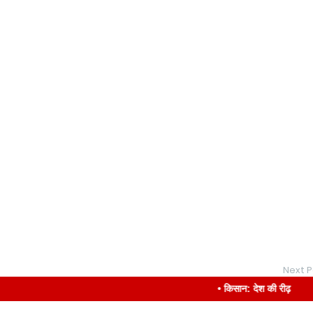
Next P
• किसान: देश की रीढ़