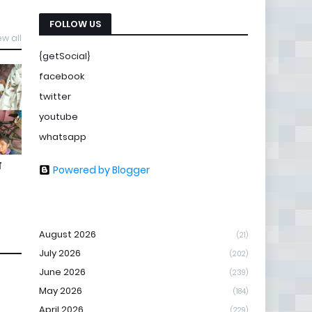
FOLLOW US
ew all
{getSocial}
facebook
twitter
youtube
whatsapp
ण
Powered by Blogger
August 2026
(21)
July 2026
(202)
June 2026
(239)
May 2026
(184)
April 2026
(229)