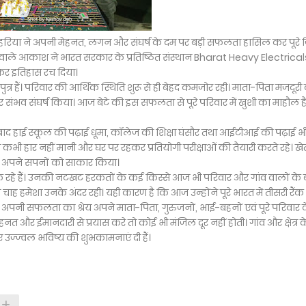
 डेहरिया ने अपनी मेहनत, लगन और संघर्ष के दम पर बड़ी सफलता हासिल कर पूरे 
 वाले आकाश ने भारत सरकार के प्रतिष्ठित संस्थान Bharat Heavy Electrical
 कर इतिहास रच दिया।
्र हैं। परिवार की आर्थिक स्थिति शुरू से ही बेहद कमजोर रही। माता-पिता मजदूरी
संभव संघर्ष किया। आज बेटे की इस सफलता से पूरे परिवार में खुशी का माहौल ह
के बाद हाई स्कूल की पढ़ाई धूमा, कॉलेज की शिक्षा घंसौर तथा आईटीआई की पढ़ाई भ
ने कभी हार नहीं मानी और घर पर रहकर प्रतियोगी परीक्षाओं की तैयारी करते रहे। खे
ने अपने सपनों को साकार किया।
 रहे हैं। उनकी नटखट हरकतों के कई किस्से आज भी परिवार और गांव वालों के 
चाह हमेशा उनके अंदर रही। यही कारण है कि आज उन्होंने पूरे भारत में तीसरी रैंक
 अपनी सफलता का श्रेय अपने माता-पिता, गुरुजनों, भाई-बहनों एवं पूरे परिवार 
त और ईमानदारी से प्रयास करे तो कोई भी मंजिल दूर नहीं होती। गांव और क्षेत्र क
 उज्ज्वल भविष्य की शुभकामनाएं दी हैं।