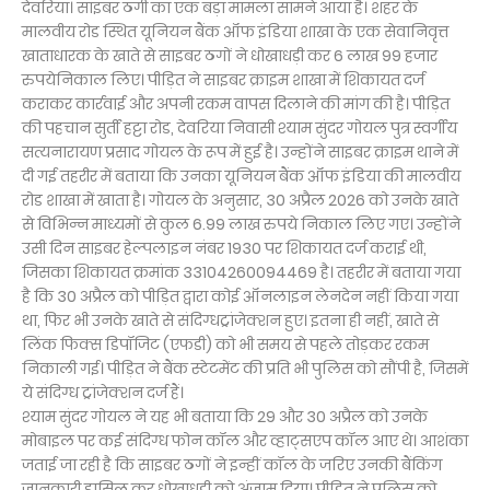
देवरिया। साइबर ठगी का एक बड़ा मामला सामने आया है। शहर के
मालवीय रोड स्थित यूनियन बैंक ऑफ इंडिया शाखा के एक सेवानिवृत्त
खाताधारक के खाते से साइबर ठगों ने धोखाधड़ी कर 6 लाख 99 हजार
रुपयेनिकाल लिए। पीड़ित ने साइबर क्राइम शाखा में शिकायत दर्ज
कराकर कार्रवाई और अपनी रकम वापस दिलाने की मांग की है। पीड़ित
की पहचान सुर्ती हट्टा रोड, देवरिया निवासी श्याम सुंदर गोयल पुत्र स्वर्गीय
सत्यनारायण प्रसाद गोयल के रूप में हुई है। उन्होंने साइबर क्राइम थाने में
दी गई तहरीर में बताया कि उनका यूनियन बैंक ऑफ इंडिया की मालवीय
रोड शाखा में खाता है। गोयल के अनुसार, 30 अप्रैल 2026 को उनके खाते
से विभिन्न माध्यमों से कुल 6.99 लाख रुपये निकाल लिए गए। उन्होंने
उसी दिन साइबर हेल्पलाइन नंबर 1930 पर शिकायत दर्ज कराई थी,
जिसका शिकायत क्रमांक 33104260094469 है। तहरीर में बताया गया
है कि 30 अप्रैल को पीड़ित द्वारा कोई ऑनलाइन लेनदेन नहीं किया गया
था, फिर भी उनके खाते से संदिग्धट्रांजेक्शन हुए। इतना ही नहीं, खाते से
लिंक फिक्स डिपॉजिट (एफडी) को भी समय से पहले तोड़कर रकम
निकाली गई। पीड़ित ने बैंक स्टेटमेंट की प्रति भी पुलिस को सौंपी है, जिसमें
ये संदिग्ध ट्रांजेक्शन दर्ज हैं।
श्याम सुंदर गोयल ने यह भी बताया कि 29 और 30 अप्रैल को उनके
मोबाइल पर कई संदिग्ध फोन कॉल और व्हाट्सएप कॉल आए थे। आशंका
जताई जा रही है कि साइबर ठगों ने इन्हीं कॉल के जरिए उनकी बैंकिंग
जानकारी हासिल कर धोखाधड़ी को अंजाम दिया। पीड़ित ने पुलिस को