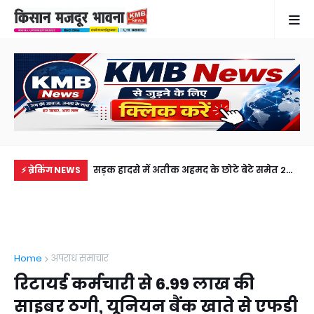
में से नहीं पहुंची एक
सड़क हादसे में अतीक अहमद के छोटे बेटे समेत 2
गुठ
⚡ ब्रेकिंग NEWS
ीडियो कॉल पर देखा
की मौत, झांसी जेल में बंद भाई से मिलने जा रहा था
और
अबान
गिर
Home
अपराध समाचार
रिटायर्ड कर्मचारी से 6.99 लाख की
साइबर ठगी, यूनियन बैंक खाते से एफडी