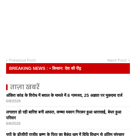
Previous Post
Next Post
BREAKING NEWS :
• किसान: देश की रीढ़
ताज़ा खबरें
अंकित कांड के विरोध में बवाल के मामले में 8 नामजद, 25 अज्ञात पर मुकदमा दर्ज
6/8/2026
लगातार हो रही बारिश बनी आफत, कच्चा मकान गिरकर हुआ धारासाई, बेघर हुआ
परिवार
6/8/2026
यूपी के डीजीपी राजीव कृष्ण के पिता का बैकुंठ धाम में विधि विधान से अंतिम संस्कार