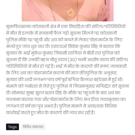
मुसाफिरखाना। कोतवाली क्षेत्र में एक विवाहिता की संदिग्ध परिस्थितियों
में मौत से इलाके में सनसनी फैल गई। सूचना मिलने पर कोतवाली
पुलिस मौके पर पहुंची और शव को कब्जे में लेकर पोस्टमार्टम के लिए
भेजते हुए जांच शुरू कर दी। एसएचओ विवेक कुमार सिंह ने बताया कि
मृतका के भाई मुकेश कुमार निवासी रवनिया ने बीती रात पुलिस को
सूचना दी कि उनकी बहन नीतू यादव (30) पत्नी आशीष यादव की संदिग्ध
परिस्थितियों में मौत हो गई है। भाई ने मौत के कारणों की स्पष्ट जानकारी
के लिए शव का पोस्टमार्टम कराने की मांग की।पुलिस के अनुसार,
मृतका की शादी लगभग पांच वर्ष पूर्व बगिया कैलाश बहोरखा में हुई थी।
मामले को गंभीरता से लेते हुए पुलिस ने नियमानुसार मजिस्ट्रेट को सूचना
दी। सोमवार सुबह सूरज प्रताप सिंह के मौके पर पहुंचने के बाद शव का
पंचनामा कराया गया और पोस्टमार्टम के लिए भेज दिया गया।मृतका का
लगभग दो वर्ष का पुत्र अभय है। पुलिस मामले में आवश्यक विधिक
कार्रवाई करते हुए मौत के कारणों की जांच कर रही है।
Tags
विविध समाचार