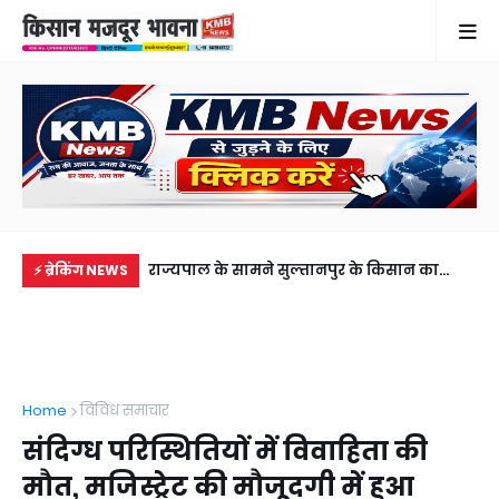
के छोटे बेटे समेत 2
राज्यपाल के सामने सुल्तानपुर के किसान का
गुठ
⚡ ब्रेकिंग NEWS
भाई से मिलने जा रहा था
जलवा, एक फीट लंबा आम और मोती ने जीता दिल
और
गिर
Home
विविध समाचार
संदिग्ध परिस्थितियों में विवाहिता की
मौत, मजिस्ट्रेट की मौजूदगी में हुआ