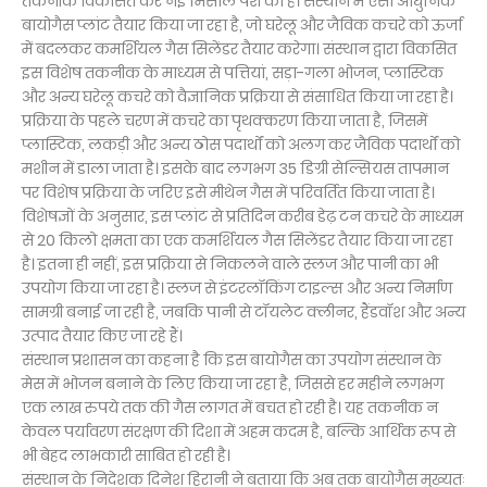
तकनीक विकसित कर नई मिसाल पेश की है। संस्थान में ऐसा आधुनिक
बायोगैस प्लांट तैयार किया जा रहा है, जो घरेलू और जैविक कचरे को ऊर्जा
में बदलकर कमर्शियल गैस सिलेंडर तैयार करेगा। संस्थान द्वारा विकसित
इस विशेष तकनीक के माध्यम से पत्तियां, सड़ा-गला भोजन, प्लास्टिक
और अन्य घरेलू कचरे को वैज्ञानिक प्रक्रिया से संसाधित किया जा रहा है।
प्रक्रिया के पहले चरण में कचरे का पृथक्करण किया जाता है, जिसमें
प्लास्टिक, लकड़ी और अन्य ठोस पदार्थों को अलग कर जैविक पदार्थों को
मशीन में डाला जाता है। इसके बाद लगभग 35 डिग्री सेल्सियस तापमान
पर विशेष प्रक्रिया के जरिए इसे मीथेन गैस में परिवर्तित किया जाता है।
विशेषज्ञों के अनुसार, इस प्लांट से प्रतिदिन करीब डेढ़ टन कचरे के माध्यम
से 20 किलो क्षमता का एक कमर्शियल गैस सिलेंडर तैयार किया जा रहा
है। इतना ही नहीं, इस प्रक्रिया से निकलने वाले स्लज और पानी का भी
उपयोग किया जा रहा है। स्लज से इंटरलॉकिंग टाइल्स और अन्य निर्माण
सामग्री बनाई जा रही है, जबकि पानी से टॉयलेट क्लीनर, हैंडवॉश और अन्य
उत्पाद तैयार किए जा रहे हैं।
संस्थान प्रशासन का कहना है कि इस बायोगैस का उपयोग संस्थान के
मेस में भोजन बनाने के लिए किया जा रहा है, जिससे हर महीने लगभग
एक लाख रुपये तक की गैस लागत में बचत हो रही है। यह तकनीक न
केवल पर्यावरण संरक्षण की दिशा में अहम कदम है, बल्कि आर्थिक रूप से
भी बेहद लाभकारी साबित हो रही है।
संस्थान के निदेशक दिनेश हिरानी ने बताया कि अब तक बायोगैस मुख्यतः