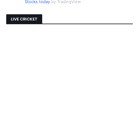
Stocks today
by TradingView
LIVE CRICKET