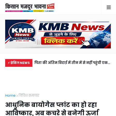
 तार की चपेट में आने
पिता की अंतिम विदाई में तीन में से नहीं पहुंची एक
सड़
⚡ ब्रेकिंग NEWS
रिवार में कोहराम
भी बेटी, 5100 रुपये भेज वीडियो कॉल पर देखा
की 
अंतिम संस्कार
अब
Home
विविध समाचार
आधुनिक बायोगैस प्लांट का हो रहा
आविष्कार, अब कचरे से बनेगी ऊर्जा