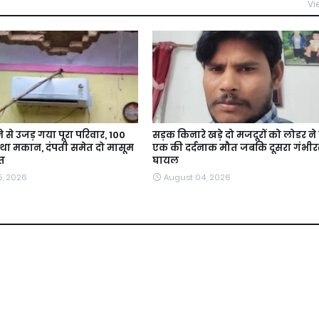
Vi
से उजड़ गया पूरा परिवार, 100
सड़क किनारे खड़े दो मजदूरों को लोडर ने र
 था मकान, दंपती समेत दो मासूम
एक की दर्दनाक मौत जबकि दूसरा गंभीरर
ौत
घायल
5, 2026
August 04, 2026