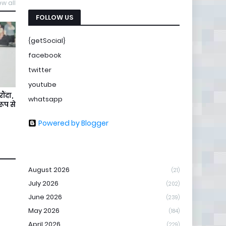
ew all
FOLLOW US
{getSocial}
facebook
twitter
youtube
ौंदा,
whatsapp
ूप से
Powered by Blogger
August 2026
(21)
July 2026
(202)
June 2026
(239)
May 2026
(184)
April 2026
(229)