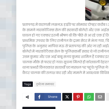
प्रतापगढ़ में वाराणसी लखनऊ हाईवे पर सोमवार दोपहर करीब 1:30
के सामने नारकोटिक्स सेल की सरकारी बोलेरो और एक आईसर कैंट
घायल हो गए टक्कर इतनी भीषण थी कि पीछे से आ रहे एक ई रिक
प्राथमिक उपचार के लिए रानीगंज के ट्रामा सेंटर में भेजा गया
पुलिस के अनुसार भापिया मऊ से प्रतापगढ़ की ओर जा रही आईसर
बोलेरो में नारकोटिक्स सेल के पुलिसकर्मी सवार थे जो रानीगंज क्
उत्तम कुमार और एस आई बाबू संजय कुमार शामिल हैं टक्कर इतनी भ
चालक मौके से फरार हो गया। सूचना मिलते ही कोतवाली देहात प्रभ
थाना प्रभारी विजयकांत सत्यार्थी घटनास्थल पर पहुंचे। पुलिस 
कैंटर चालक की तलाश कर रही और मामले में आवश्यक विधिक का
Tags
दुर्घटना समाचार
Share