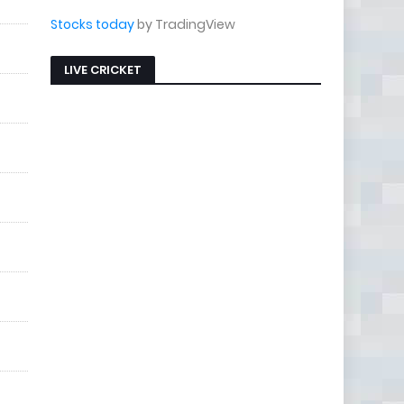
Stocks today
by TradingView
LIVE CRICKET