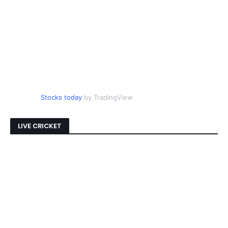
Stocks today
by TradingView
LIVE CRICKET