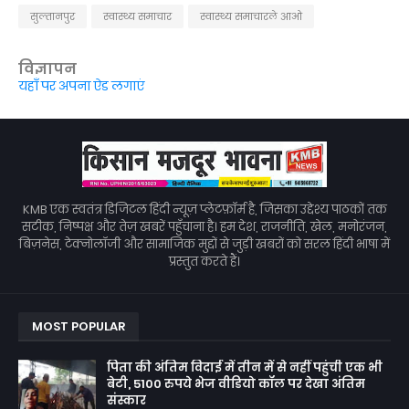
सुल्तानपुर
स्वास्थ्य समाचार
स्वास्थ्य समाचारले आओ
विज्ञापन
यहाँ पर अपना ऐड लगाएं
KMB एक स्वतंत्र डिजिटल हिंदी न्यूज़ प्लेटफ़ॉर्म है, जिसका उद्देश्य पाठकों तक
सटीक, निष्पक्ष और तेज़ खबरें पहुँचाना है। हम देश, राजनीति, खेल, मनोरंजन,
बिज़नेस, टेक्नोलॉजी और सामाजिक मुद्दों से जुड़ी खबरों को सरल हिंदी भाषा में
प्रस्तुत करते हैं।
MOST POPULAR
पिता की अंतिम विदाई में तीन में से नहीं पहुंची एक भी
बेटी, 5100 रुपये भेज वीडियो कॉल पर देखा अंतिम
संस्कार