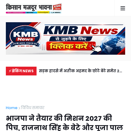
में से नहीं पहुंची एक
सड़क हादसे में अतीक अहमद के छोटे बेटे समेत 2
गुठ
⚡ ब्रेकिंग NEWS
ीडियो कॉल पर देखा
की मौत, झांसी जेल में बंद भाई से मिलने जा रहा था
और
अबान
गिर
Home
विविध समाचार
भाजपा ने तैयार की मिशन 2027 की
पिच, राजनाथ सिंह के बेटे और पूजा पाल