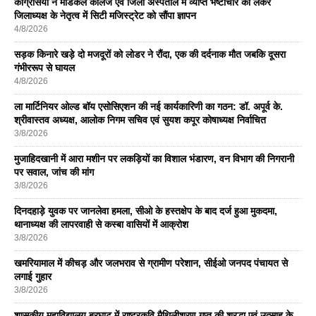
कांग्रेसियों ने मेडिकल कॉलेज एवं जिला अस्पताल में व्याप्त भष्टाचार को लेकर
जिलाध्यक्ष के नेतृत्व में सिटी मजिस्ट्रेट को सौंपा ज्ञापन
4/8/2026
सड़क किनारे खड़े दो मजदूरों को लोडर ने रौंदा, एक की दर्दनाक मौत जबकि दूसरा
गंभीररूप से घायल
4/8/2026
ला मार्टिनियर ओल्ड बॉय एसोसिएशन की नई कार्यकारिणी का गठन: डॉ. अपूर्व के.
श्रीवास्तव अध्यक्ष, आलोक निगम सचिव एवं सुयश कपूर कोषाध्यक्ष निर्वाचित
3/8/2026
मुजाहिदखानी में आरा मशीन पर लकड़ियों का विशाल भंडारण, वन विभाग की निगरानी
पर सवाल, जांच की मांग
3/8/2026
दिनदहाड़े युवक पर जानलेवा हमला, सीओ के हस्तक्षेप के बाद दर्ज हुआ मुकदमा,
थानाध्यक्ष की लापरवाही से कस्बा वासियों में आक्रोश
3/8/2026
खमरियामाल में कीचड़ और जलभराव से ग्रामीण परेशान, सीईओ जनपद पंचायत से
लगाई गुहार
3/8/2026
शासकीय महाविद्यालय बरघाट में राष्ट्रकवि मैथिलीशरण गुप्त की श्रद्धा एवं उत्साह के