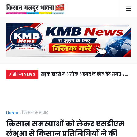
में से नहीं पहुंची एक
सड़क हादसे में अतीक अहमद के छोटे बेटे समेत 2
गुठ
⚡ ब्रेकिंग NEWS
ीडियो कॉल पर देखा
की मौत, झांसी जेल में बंद भाई से मिलने जा रहा था
और
अबान
गिर
Home
किसान समाचार
किसान समस्याओं को लेकर एसडीएम
लंभुआ से किसान प्रतिनिधियों ने की