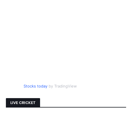
Stocks today
by TradingView
LIVE CRICKET