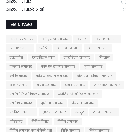
स्वास्थ्य समाचार
(41)
स्वास्थ्य समाचारले आओ
(1)
MAIN TAGS
Election News
अतिक्रमण समाचार
अपराध
अपराध समाचार
अपराधसमाचार
अमेठी
आकाश समाचार
आपदा समाचार
उत्तर प्रदेश
एक्सीडेंटल न्यूज़
एक्सीडेंटल समाचार
किसान
किसान समाचार
कृषि एवं रोजगार समाचार
कृषि समाचार
कृषिसमाचार
कौशल विकास समाचार
खेल एवं पर्यावरण समाचार
खेल समाचार
ग्राम्य समाचार
चुनाव समाचार
जागरूकता समाचार
ज्योति सिंह राशिफल समाचार
ज्योतिष एवं राशिफल समाचार
ज्योतिष समाचार
दुर्घटना समाचार
पंचायत समाचार
पर्यावरण समाचार
भ्रष्टाचार समाचार
मजदूर
रोजगार समाचार
लीडखबर
विविध विचार
विविध समाचार
विविध समाचार बताओकैसे हुआ
विविधसमाचार
विवेक समाचार