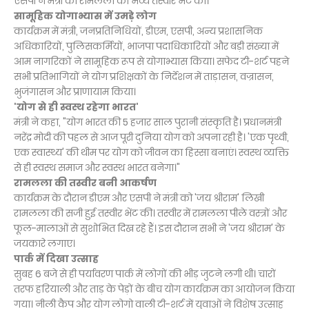
एसपी ने मंत्री को रामलला की भव्य तस्वीर भेंट की।
सामूहिक योगाभ्यास में उमड़े लोग
कार्यक्रम में मंत्री, जनप्रतिनिधियों, डीएम, एसपी, अन्य प्रशासनिक
अधिकारियों, पुलिसकर्मियों, भाजपा पदाधिकारियों और बड़ी संख्या में
आम नागरिकों ने सामूहिक रूप से योगाभ्यास किया। सफेद टी-शर्ट पहने
सभी प्रतिभागियों ने योग प्रशिक्षकों के निर्देशन में ताड़ासन, वज्रासन,
भुजंगासन और प्राणायाम किया।
'योग से ही स्वस्थ रहेगा भारत'
मंत्री ने कहा, "योग भारत की 5 हजार साल पुरानी संस्कृति है। प्रधानमंत्री
नरेंद्र मोदी की पहल से आज पूरी दुनिया योग को अपना रही है। 'एक पृथ्वी,
एक स्वास्थ्य' की थीम पर योग को जीवन का हिस्सा बनाएं। स्वस्थ व्यक्ति
से ही स्वस्थ समाज और स्वस्थ भारत बनेगा।"
रामलला की तस्वीर बनी आकर्षण
कार्यक्रम के दौरान डीएम और एसपी ने मंत्री को 'जय श्रीराम' लिखी
रामलला की सजी हुई तस्वीर भेंट की। तस्वीर में रामलला पीले वस्त्रों और
फूल-मालाओं से सुशोभित दिख रहे हैं। इस दौरान सभी ने 'जय श्रीराम' के
जयकारे लगाए।
पार्क में दिखा उत्साह
सुबह 6 बजे से ही पर्यावरण पार्क में लोगों की भीड़ जुटने लगी थी। चारों
तरफ हरियाली और ताड़ के पेड़ों के बीच योग कार्यक्रम का आयोजन किया
गया। नीली कैप और योग लोगो वाली टी-शर्ट में युवाओं ने विशेष उत्साह