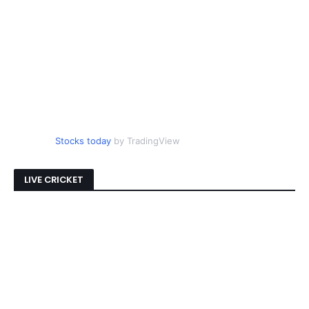
Stocks today
by TradingView
LIVE CRICKET