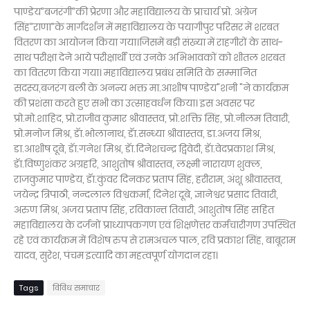
पाण्डेय”बजरंगी”की प्रेरणा और महाविद्यालय के प्राचार्य प्रो. अंग्रेज
सिंह”राणा”के मार्गदर्शन में महाविद्यालय के पयागीपुर परिसर में शरबत
वितरण का आयोजन किया गया।जिसमें बड़ी संख्या में राहगीरों के साथ-
साथ परीक्षा देने आये परीक्षार्थी एवं उनके अभिभावकों को शीतल शरबत
का वितरण किया गया। महाविद्यालय प्रबंध समिति के सम्मानित
सदस्य,बजरंग बली के अनन्य भक्त मा.आशीष पाण्डेय"शनी "ने कार्यक्रम
की प्रशंसा करते हुए सभी का उत्साहवर्धन किया। इस अवसर पर
प्रो.मो.शाहिद, प्रो.राजीव कुमार श्रीवास्तव, प्रो.शक्ति सिंह, प्रो.नीलम तिवारी,
प्रो.मनोज मिश्र, डॅा.भोलानाथ, डॅा.सन्ध्या श्रीवास्तव, डा.अजय मिश्र,
डा.आशीष दूबे, डॅा.गनेश मिश्र, डॅा.दिनेशचन्द्र द्विवेदी, डॅा.वेदप्रकाश मिश्र,
डॅा.विष्णुशंकर अग्रहरि, आशुतोष श्रीवास्तव, लक्ष्मी नारायण शुक्ल,
राजकुमार पाण्डेय, डॅा.कुंवर दिनकर प्रताप सिंह, हरीराम, अंशू श्रीवास्तव,
जयेन्द्र त्रिपाठी, नन्दलाल विश्वकर्मा, दिनेश दूबे, ज्ञानेश्वर प्रसाद तिवारी,
अरुण मिश्र, अजय प्रताप सिंह, रविकान्त तिवारी, आशुतोष सिंह सहित
महाविद्यालय के दर्जनों प्राध्यापकगण एवं शिक्षणेत्तर कर्मचारीगण उपस्थित
रहे एवं कार्यक्रम में विशेष रुप से रामअचल पाल, रवि प्रकाश सिंह, बाबूराम
यादव, सुरेश, पंचम इत्यादि का महत्वपूर्ण योगदान रहा।
Tags
विविध समाचार