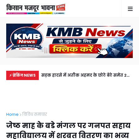
नपुर के किसान का
सड़क हादसे में अतीक अहमद के छोटे बेटे समेत 2
गुठ
⚡ ब्रेकिंग NEWS
र मोती ने जीता दिल
की मौत, झांसी जेल में बंद भाई से मिलने जा रहा था
और
अबान
गिर
Home
विविध समाचार
जेष्ठ माह के बडे मंगल पर गनपत सहाय
महाविद्यालय में शरबत वितरण का भव्य