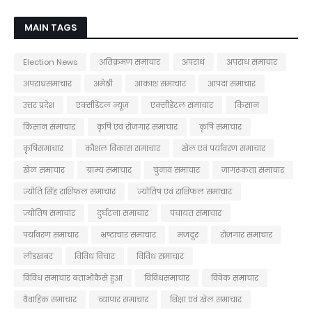
MAIN TAGS
Election News
अतिक्रमण समाचार
अपराध
अपराध समाचार
अपराधसमाचार
अमेठी
आकाश समाचार
आपदा समाचार
उत्तर प्रदेश
एक्सीडेंटल न्यूज़
एक्सीडेंटल समाचार
किसान
किसान समाचार
कृषि एवं रोजगार समाचार
कृषि समाचार
कृषिसमाचार
कौशल विकास समाचार
खेल एवं पर्यावरण समाचार
खेल समाचार
ग्राम्य समाचार
चुनाव समाचार
जागरूकता समाचार
ज्योति सिंह राशिफल समाचार
ज्योतिष एवं राशिफल समाचार
ज्योतिष समाचार
दुर्घटना समाचार
पंचायत समाचार
पर्यावरण समाचार
भ्रष्टाचार समाचार
मजदूर
रोजगार समाचार
लीडखबर
विविध विचार
विविध समाचार
विविध समाचार बताओकैसे हुआ
विविधसमाचार
विवेक समाचार
वैवाहिक समाचार
व्यापार समाचार
शिक्षा एवं खेल समाचार