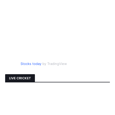
Stocks today
by TradingView
LIVE CRICKET