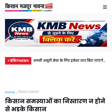
अपनी अनूठी सेवा के लिए हमेशा याद किए जाएंगे
दिनदहाड़े युवक पर जानलेवा हमला, सीओ के
गौर
⚡ ब्रेकिंग NEWS
अर्दली मोहम्मद नसीम (मुन्ना), 41 साल 4 माह की
हस्तक्षेप के बाद दर्ज हुआ मुकदमा, थानाध्यक्ष की
वाल
शानदार सेवा के बाद हुए सेवानिवृत्त
लापरवाही से कस्बा वासियों में आक्रोश
Home
किसान समाचार
किसान समस्याओं का निस्तारण न होने
से भड़के किसान