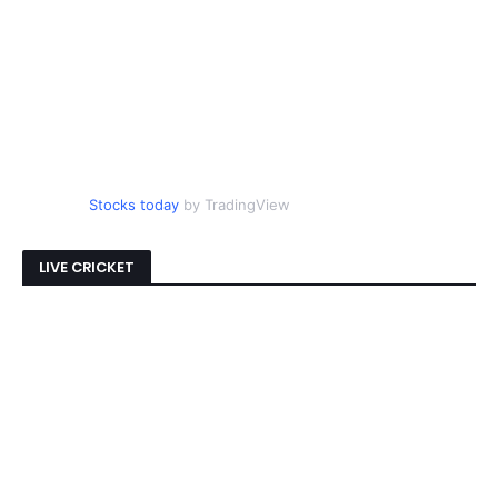
Stocks today
by TradingView
LIVE CRICKET