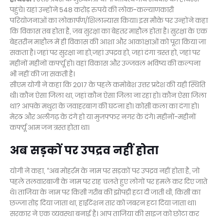
पहुंचे। यहां उन्होंने 548 करोड़ रुपये की लोक-कल्याणकारी
परियोजनाओं का लोकार्पण/शिलान्यास किया। इस मौके पर उन्होंने कहा
कि विकास तब होता है, जब सुरक्षा का बेहतर माहौल होता है। सुरक्षा के एक
बेहतरीन माहौल में ही विकास की आशा और आकांक्षाओं को पूरा किया जा
सकता है। जहां पर सुरक्षा ना हो,जहां उपद्रव हो, जहां दंगा ग्रस्त हो, जहां पर
महीनों महीनों कर्फ्यू हो। वहां विकास और उज्जवल भविष्य की कल्पना
भी नहीं की जा सकती है।
सीएम योगी ने कहा कि 2017 के पहले कमोबेश उत्तर प्रदेश की यही स्थिति
थी। कौन ऐसा जिला था, जहां कौन ऐसा जिला ना रहा हो। कौन ऐसा जिला
था? आपके मथुरा के जवाहरबाग की घटना हो। कोसी कला का दंगा हो।
मेरठ और अलीगढ़ के दंगे हो या मुजफ्फर नगर के दंगे। महीनों-महीनों
कर्फ्यू आम जन त्रस्त होता था।
अब सड़कों पर उपद्रव नहीं होता
योगी ने कहा, “अब मोहर्रम के नाम पर सड़कों पर उपद्रव नहीं होता है, जो
पहले तलवारबाजी के नाम पर राह चलते हुए लोगों पर हमले कर दिए जाते
थे। ताजिया के नाम पर किसी गरीब की झोपड़ी हटा दी जाती थी, किसी का
छज्जा तोड़ दिया जाता था, हाईटेंशन तार को जबरन हटा दिया जाता था।
सरकार ने एक व्यवस्था बनाई है। आप ताजिया की साइज को छोटा कर