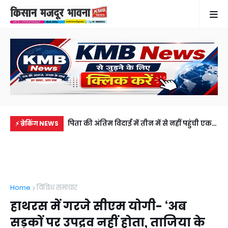
पिता की अंतिम विदाई में तीन में से नहीं पहुंची एक
सड़क हादसे में अतीक अहमद के छोटे बेटे समेत 2
गह
⚡ ब्रेकिंग NEWS
भी बेटी, 5100 रुपये भेज वीडियो कॉल पर देखा
की मौत, झांसी जेल में बंद भाई से मिलने जा रहा थ
फरम
अंतिम संस्कार
अबान
लेक
Home
विविध समाचार
हाथरस में गरजे सीएम योगी- ‘अब
सड़कों पर उपद्रव नहीं होता, ताजिया के