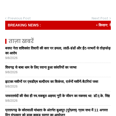
Previous Post
Next Post
BREAKING NEWS :
• किसान: देश की रीढ
ताज़ा खबरें
बसपा नेता शशिकांत तिवारी की कार पर हमला, लाठी-डंडों और ईंट-पत्थरों से तोड़फोड़
का आरोप
9/8/2026
शिवगढ़ से बाबा धाम के लिए रवाना हुआ कांवरियों का जत्था
9/8/2026
झटका मशीनों पर एसडीएम बल्दीराय का शिकंजा, दर्जनों मशीनें-बैटरियां जब्त
9/8/2026
जरूरतमंदों की सेवा ही स्व.मकबूल अहमद नूरी के जीवन का मकसद था: डॉ.ए.के. सिंह
9/8/2026
प्रतापगढ़ के कोतवाली मांधाता के अंतर्गत बुआपुर (पूरेछत्ता) ग्राम सभा में 11 अगस्त
दिन मंगलवार को डाक कावड़ यात्रा का आयोजन