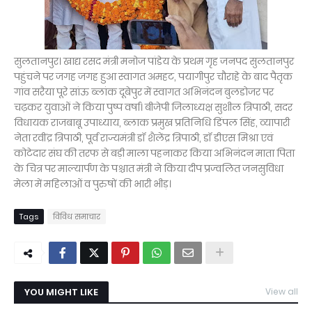
सुलतानपुर। खाद्य रसद मंत्री मनोज पांडेय के प्रथम गृह जनपद सुलतानपुर
पहुंचने पर जगह जगह हुआ स्वागत अमहट, पयागीपुर चौराहे के बाद पैतृक
गांव सरैया पूरे सांऊ ब्लांक दूबेपुर में स्वागत अभिनंदन बुलडोजर पर
चढ़कर युवाओं ने किया पुष्प वर्षा। बीजेपी जिलाध्यक्ष सुशील त्रिपाठी, सदर
विधायक राजबाबू उपाध्याय, ब्लाक प्रमुख प्रतिनिधि डिंपल सिंह, व्यापारी
नेता रवींद्र त्रिपाठी, पूर्व राज्यमंत्री डॉ शैलेंद्र त्रिपाठी, डॉ डीएस मिश्रा एवं
कोटेदार संघ की तरफ से बड़ी माला पहनाकर किया अभिनंदन माता पिता
के चित्र पर माल्यार्पण के पश्चात मंत्री ने किया दीप प्रज्वलित जनसुविधा
मेला में महिलाओं व पुरुषों की भारी भीड़।
Tags
विविध समाचार
YOU MIGHT LIKE
View all