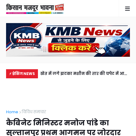
में से नहीं पहुंची एक
खेत में लगे झटका मशीन की तार की चपेट में आने
सड़
⚡ ब्रेकिंग NEWS
ीडियो कॉल पर देखा
से 4 वर्षीय बच्ची की मौत, परिवार में कोहराम
की 
अब
Home
विविध समाचार
कैबिनेट मिनिस्टर मनोज पांडे का
सुल्तानपुर प्रथम आगमन पर जोरदार