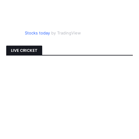
Stocks today
by TradingView
LIVE CRICKET