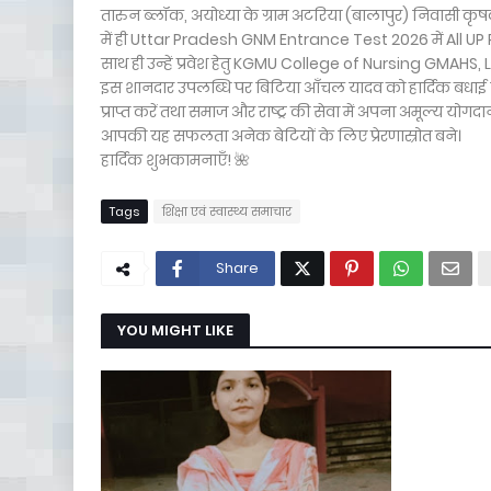
तारुन ब्लॉक, अयोध्या के ग्राम अटरिया (बालापुर) निवासी कृषक 
में ही Uttar Pradesh GNM Entrance Test 2026 में All UP Rank
साथ ही उन्हें प्रवेश हेतु KGMU College of Nursing GMAHS, Lu
इस शानदार उपलब्धि पर बिटिया आँचल यादव को हार्दिक बधाई एवं 
प्राप्त करें तथा समाज और राष्ट्र की सेवा में अपना अमूल्य योगदान 
आपकी यह सफलता अनेक बेटियों के लिए प्रेरणास्रोत बने।
हार्दिक शुभकामनाएँ! 🌺
Tags
शिक्षा एवं स्वास्थ्य समाचार
Share
YOU MIGHT LIKE