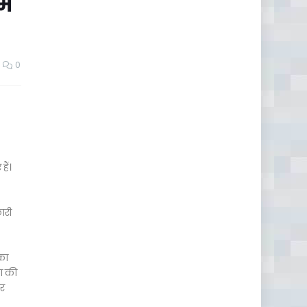
मि
0
ैं।
,
ारी
नका
या की
ार