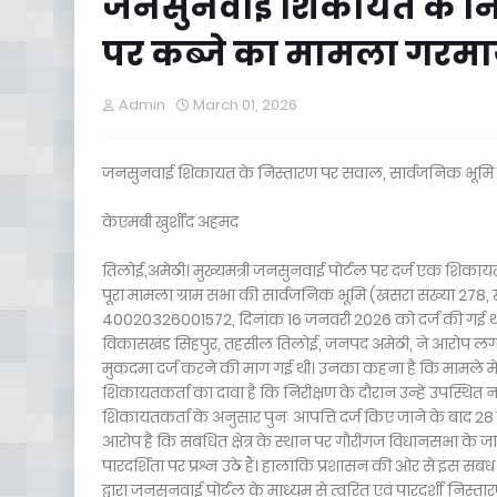
जनसुनवाई शिकायत के निस
पर कब्जे का मामला गरमाया, 
Admin
March 01, 2026
जनसुनवाई शिकायत के निस्तारण पर सवाल, सार्वजनिक भूमि पर क
केएमबी खुर्शीद अहमद
तिलोई,अमेठी। मुख्यमंत्री जनसुनवाई पोर्टल पर दर्ज एक शिकायत
पूरा मामला ग्राम सभा की सार्वजनिक भूमि (खसरा संख्या 278, खा
40020326001572, दिनांक 16 जनवरी 2026 को दर्ज की गई थी।शिका
विकासखंड सिंहपुर, तहसील तिलोई, जनपद अमेठी, ने आरोप लगाय
मुकदमा दर्ज करने की मांग गई थी। उनका कहना है कि मामले में 
शिकायतकर्ता का दावा है कि निरीक्षण के दौरान उन्हें उपस्थि
शिकायतकर्ता के अनुसार पुनः आपत्ति दर्ज किए जाने के बाद 28 फ
आरोप है कि संबंधित क्षेत्र के स्थान पर गौरीगंज विधानसभा के जा
पारदर्शिता पर प्रश्न उठे हैं। हालांकि प्रशासन की ओर से इस संब
द्वारा जनसुनवाई पोर्टल के माध्यम से त्वरित एवं पारदर्शी निस्तारण 