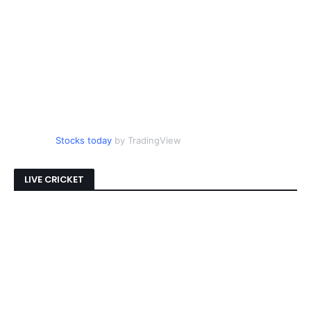
Stocks today
by TradingView
LIVE CRICKET