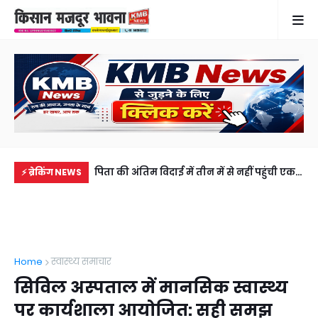
 तार की चपेट में आने
पिता की अंतिम विदाई में तीन में से नहीं पहुंची एक
सड़
⚡ ब्रेकिंग NEWS
रिवार में कोहराम
भी बेटी, 5100 रुपये भेज वीडियो कॉल पर देखा
की 
अंतिम संस्कार
अब
Home
स्वास्थ्य समाचार
सिविल अस्पताल में मानसिक स्वास्थ्य
पर कार्यशाला आयोजित: सही समझ