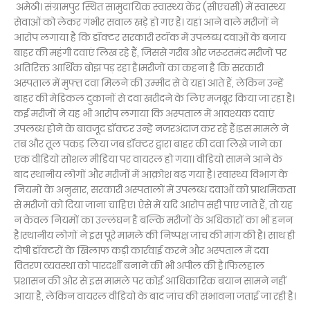
अमेठी। संग्रामपुर स्थित सामुदायिक स्वास्थ्य केंद्र (सीएचसी) में स्वास्थ्य
सेवाओं को लेकर गंभीर सवाल खड़े हो गए हैं। यहां आने वाले मरीजों ने
आरोप लगाया है कि डॉक्टर सरकारी स्टॉक में उपलब्ध दवाओं के बजाय
बाहर की महंगी दवाएं लिख रहे हैं, जिससे गरीब और जरूरतमंद मरीजों पर
अतिरिक्त आर्थिक बोझ पड़ रहा है।मरीजों का कहना है कि सरकारी
अस्पताल में मुफ्त दवा मिलने की उम्मीद से वे यहां आते हैं, लेकिन उन्हें
बाहर की मेडिकल दुकानों से दवा खरीदने के लिए मजबूर किया जा रहा है।
कई मरीजों ने यह भी आरोप लगाया कि अस्पताल में आवश्यक दवाएं
उपलब्ध होने के बावजूद डॉक्टर उन्हें नजरअंदाज कर रहे हैं।इस मामले ने
तब और तूल पकड़ लिया जब डॉक्टर द्वारा बाहर की दवा लिखे जाने का
एक वीडियो सोशल मीडिया पर वायरल हो गया। वीडियो सामने आने के
बाद स्थानीय लोगों और मरीजों में आक्रोश बढ़ गया है। स्वास्थ्य विभाग के
नियमों के अनुसार, सरकारी अस्पतालों में उपलब्ध दवाओं को प्राथमिकता
से मरीजों को दिया जाना चाहिए। ऐसे में यदि आरोप सही पाए जाते हैं, तो यह
न केवल नियमों का उल्लंघन है बल्कि मरीजों के अधिकारों का भी हनन
है।स्थानीय लोगों ने इस पूरे मामले की निष्पक्ष जांच की मांग की है। साथ ही
दोषी डॉक्टरों के खिलाफ कड़ी कार्रवाई करने और अस्पताल में दवा
वितरण व्यवस्था को पारदर्शी बनाने की भी अपील की है।फिलहाल
प्रशासन की ओर से इस मामले पर कोई आधिकारिक बयान सामने नहीं
आया है, लेकिन वायरल वीडियो के बाद जांच की संभावना जताई जा रही है।