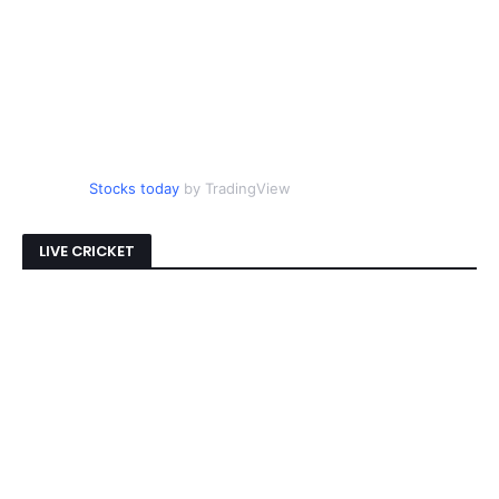
Stocks today
by TradingView
LIVE CRICKET