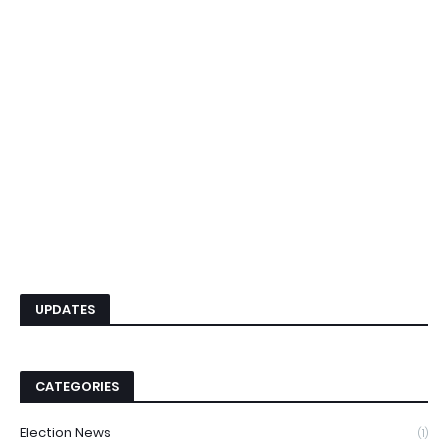
UPDATES
CATEGORIES
Election News
(1)