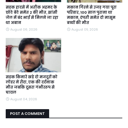
सड़क हादसे में अतीक अहमद के
मकान गिरने से उजड़ गया पूरा
छोटे बेटे समेत 2 की मौत, झांसी
परिवार, 100 साल पुराना था
जेल में बंद भाई से मिलने जा रहा
मकान, दंपती समेत दो मासूम
था अबान
बच्चों की मौत
August 06, 2026
August 05, 2026
सड़क किनारे खड़े दो मजदूरों को
लोडर ने रौंदा, एक की दर्दनाक
मौत जबकि दूसरा गंभीररूप से
घायल
August 04, 2026
POST A COMMENT