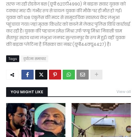
तरफ जा रही रोडवेज बस (यूपी 62एटी4990) ने बाइक सवार युवक को
टक्कर मार दी। गंभीर रूप से घायल युवक की मौके पर ही मौत हो गई।
युवक को 108 एंबुलेंस की मदद से सामुदायिक स्वास्थ्य केंद्र लंभुआ
पहुंचाया गया। जहां मृतक किशोर को कब्जे में लेकर पुलिस विधि कार्रवाई
कर रही है। युवक की पहचान रमेश मिश्रा उर्फ पप्पू मिश्रा निवासी ग्राम
सैतापुर सराय थाना लंभुआ जनपद सुल्तानपुर के रूप में हुई। वहीं युवक
की बाइक प्लेटिना है जिसका का नंबर (यूपी44क्यू4427) है।
Tags
दुर्घटना समाचार
YOU MIGHT LIKE
View all