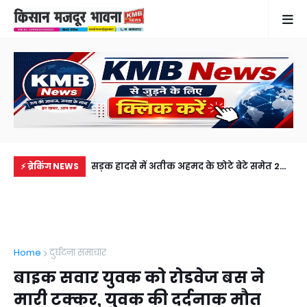
में से नहीं पहुंची एक
सड़क हादसे में अतीक अहमद के छोटे बेटे समेत 2
गुठ
⚡ ब्रेकिंग NEWS
ीडियो कॉल पर देखा
की मौत, झांसी जेल में बंद भाई से मिलने जा रहा था
और
अबान
गिर
Home
दुर्घटना समाचार
बाइक सवार युवक को रोडवेज बस ने
मारी टक्कर, युवक की दर्दनाक मौत