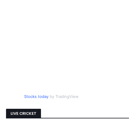
Stocks today
by TradingView
LIVE CRICKET