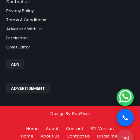
Contact Us
Privacy Policy
Terms & Conditions
Advertise With Us
Disclaimer
Chief Editor
ADS
ADVERTISEMENT
Design By:
RedPixel
📞
Home
About
Contact
RTL Version
Home
About Us
Contact Us
Disclaimer
✉️