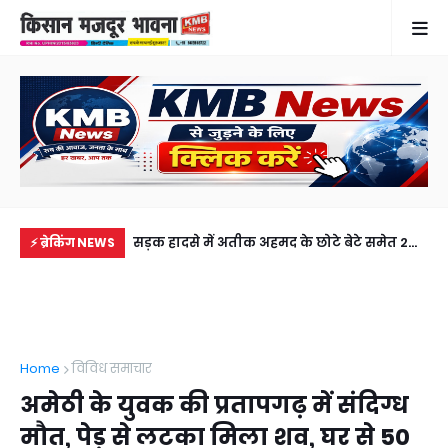
में से नहीं पहुंची एक
सड़क हादसे में अतीक अहमद के छोटे बेटे समेत 2
राज
⚡ ब्रेकिंग NEWS
ीडियो कॉल पर देखा
की मौत, झांसी जेल में बंद भाई से मिलने जा रहा था
जल
अबान
Home
विविध समाचार
अमेठी के युवक की प्रतापगढ़ में संदिग्ध
मौत, पेड़ से लटका मिला शव, घर से 50