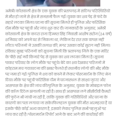
अमेठी। कोतवाली क्षेत्र के एक युवक की प्रतापगढ़ में संदिग्ध परिस्थितियों
में मौत हो जाने से क्षेत्र में सनसनी फैल गई। युवक का शव पेड़ से फंदे के
सहारे लटका मिला। घटना की सूचना मिलते ही पुलिस और फॉरेंसिक
टीम मौके पर पहुंची और जांच शुरू कर दी। जानकारी के अनुसार, अमेठी
कोतवाली क्षेत्र के कटरा राजा हिम्मत सिंह निवासी आशीष सरोज (24 वर्ष)
शनिवार को अपने घर से निकला था, लेकिन देर रात तक वापस नहीं
लौटा। परिजनों ने उसकी तलाश की, मगर उसका कोई सुराग नहीं मिला।
रविवार सुबह परिजनों को सूचना मिली कि प्रतापगढ़ जिले के एक मंदिर
के पीछे सई नदी किनारे पेड़ से युवक का शव लटका मिला है। सूचना
पाकर परिवार के लोग मौके पर पहुंचे। बेटे का शव देखकर परिजनों में
कोहराम मच गया।घटना की खबर फैलते ही स्थानीय लोगों की भीड़ मौके
पर जमा हो गई। पुलिस ने शव को कब्जे में लेकर पोस्टमार्टम के लिए भेज
दिया। मौके पर पहुंची फॉरेंसिक टीम ने घटनास्थल से साक्ष्य जुटाए और
आसपास के क्षेत्र की जांच की।पुलिस के अनुसार, युवक के मोबाइल फोन
की कॉल डिटेल खंगाली जा रही है। साथ ही आसपास लगे सीसीटीवी कैमरों
की फुटेज भी जांची जा रही है, ताकि युवक की गतिविधियों और घटना के
कारणों का पता लगाया जा सके।फिलहाल युवक की मौत आत्महत्या है या
इसके पीछे कोई अन्य कारण है, इसको लेकर पुलिस सभी पहलुओं पर
जांच कर रही है। पोस्टमार्टम रिपोर्ट आने के बाद आगे की कार्रवाई की