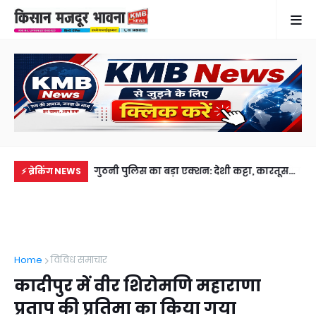
के छोटे बेटे समेत 2
गुठनी पुलिस का बड़ा एक्शन: देशी कट्टा, कारतूस
गह
⚡ ब्रेकिंग NEWS
भाई से मिलने जा रहा था
और चोरी की बाइक के साथ शातिर बदमाश
फरम
गिरफ्तार
लेक
Home
विविध समाचार
कादीपुर में वीर शिरोमणि महाराणा
प्रताप की प्रतिमा का किया गया