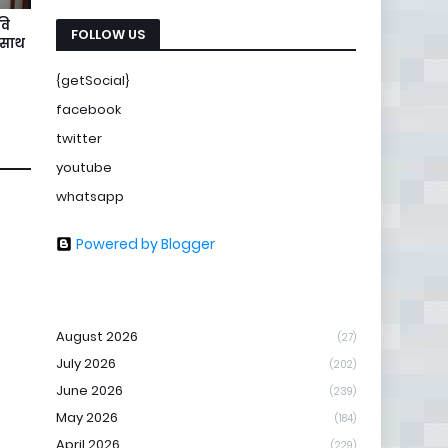
वि
FOLLOW US
े साथ
{getSocial}
facebook
twitter
youtube
whatsapp
Powered by Blogger
August 2026
(27)
July 2026
(202)
June 2026
(239)
May 2026
(184)
April 2026
(229)