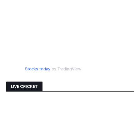
Stocks today
by TradingView
LIVE CRICKET