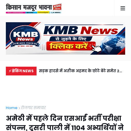
में से नहीं पहुंची एक
सड़क हादसे में अतीक अहमद के छोटे बेटे समेत 2
खेत
⚡ ब्रेकिंग NEWS
ीडियो कॉल पर देखा
की मौत, झांसी जेल में बंद भाई से मिलने जा रहा था
से 
अबान
Home
रोजगार समाचार
अमेठी में पहले दिन एसआईं भर्ती परीक्षा
संपन्न, दूसरी पाली में 1104 अभ्यर्थियों ने