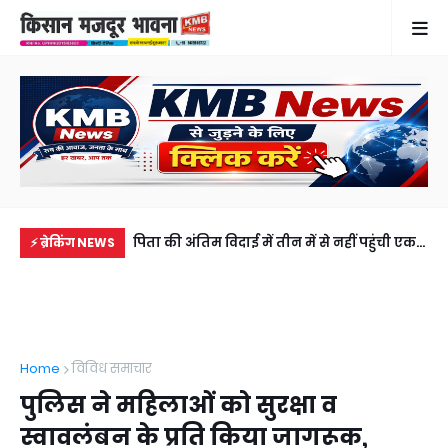
 तार की चपेट में आने
पिता की अंतिम विदाई में तीन में से नहीं पहुंची एक
सड़
⚡ ब्रेकिंग NEWS
रिवार में कोहराम
भी बेटी, 5100 रुपये भेज वीडियो कॉल पर देखा
की 
अंतिम संस्कार
अब
Home
विविध समाचार
पुलिस ने महिलाओं को सुरक्षा व
स्वावलंबन के प्रति किया जागरूक,