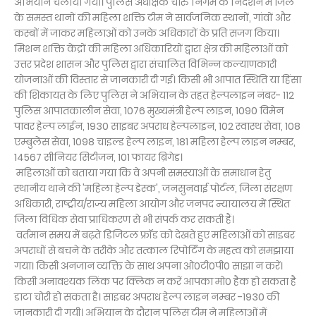
अभियान चलाया गया। पुलिस अधीक्षक चारु निगम के निर्देशन में जिले
के समस्त थानों की महिला शक्ति टीम ने सार्वजनिक स्थानों, गांवों और
कस्बों में जाकर महिलाओं को उनके अधिकारों के प्रति सजग किया।
मिशन शक्ति केंद्रों की महिला अधिकारियों द्वारा क्षेत्र की महिलाओं को
उत्तर प्रदेश शासन और पुलिस द्वारा संचालित विभिन्न कल्याणकारी
योजनाओं की विस्तार से जानकारी दी गई। किसी भी आपात स्थिति या हिंसा
की शिकायत के लिए पुलिस ने अभियान के तहत हेल्पलाइन नंबर- 112
पुलिस आपातकालीन सेवा, 1076 मुख्यमंत्री हेल्प लाइन, 1090 विमेन
पावर हेल्प लाईन, 1930 साइबर अपराध हेल्पलाइन, 102 स्वास्थ सेवा, 108
एम्बुलेंस सेवा, 1098 चाइल्ड हेल्प लाइन, 181 महिला हेल्प लाइन नम्बर,
14567 सीनियर सिटीजन, 101 फायर ब्रिगेड।
महिलाओं को बताया गया कि वे अपनी समस्याओं के समाधान हेतु
स्थानीय थाने की 'महिला हेल्प डेस्क', जनसुनवाई पोर्टल, जिला संरक्षण
अधिकारी, राष्ट्रीय/राज्य महिला आयोग और जनपद न्यायालय में स्थित
जिला विधिक सेवा प्राधिकरण से भी संपर्क कर सकती हैं।
वर्तमान समय में बढ़ते डिजिटल फ्रॉड को देखते हुए महिलाओं को साइबर
अपराधों से बचने के तरीके और तत्काल रिपोर्टिंग के महत्व को समझाया
गया। किसी अनजान व्यक्ति के साथ अपना ओ0टी0पी0 साझा न करें।
किसी अनावश्यक लिंक पर क्लिक न करें आपका मो0 हैक हो सकता है
डाटा चोरी हो सकता है। साइबर अपराध हेल्प लाइन नम्बर -1930 की
जानकारी दी गयी। अभियान के दौरान पुलिस टीम ने महिलाओं में