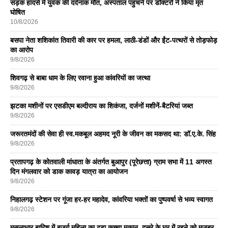
सड़क हादसे में युवक की दर्दनाक मौत, अस्पताल पहुंचने पर डॉक्टरों ने किया मृत
घोषित
10/8/2026
बसपा नेता शशिकांत तिवारी की कार पर हमला, लाठी-डंडों और ईंट-पत्थरों से तोड़फोड़
का आरोप
9/8/2026
शिवगढ़ से बाबा धाम के लिए रवाना हुआ कांवरियों का जत्था
9/8/2026
झटका मशीनों पर एसडीएम बल्दीराय का शिकंजा, दर्जनों मशीनें-बैटरियां जब्त
9/8/2026
जरूरतमंदों की सेवा ही स्व.मकबूल अहमद नूरी के जीवन का मकसद था: डॉ.ए.के. सिंह
9/8/2026
प्रतापगढ़ के कोतवाली मांधाता के अंतर्गत बुआपुर (पूरेछत्ता) ग्राम सभा में 11 अगस्त
दिन मंगलवार को डाक कावड़ यात्रा का आयोजन
9/8/2026
निहालगढ़ स्टेशन पर गूंजा हर-हर महादेव, कांवरिया भक्तों का पुष्पवर्षा से भव्य स्वागत
9/8/2026
मूसलाधार बारिश में बुजुर्ग महिला का ढहा कच्चा मकान, दूसरे के घर में रहने को मजबूर