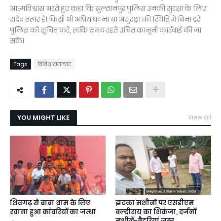
आत्मविश्वास भरते हुए कहा कि सुल्तानपुर पुलिस उनकी सुरक्षा के लिए
सदैव तत्पर है। किसी भी अप्रिय घटना या असुरक्षा की स्थिति में बिना डरे
पुलिस को सूचित करें, ताकि समय रहते उचित कानूनी कार्रवाई की जा
सके।
Tags
विविध समाचार
YOU MIGHT LIKE
View all
शिवगढ़ से बाबा धाम के लिए
झटका मशीनों पर एसडीएम
रवाना हुआ कांवरियों का जत्था
बल्दीराय का शिकंजा, दर्जनों
मशीनें-बैटरियां जब्त