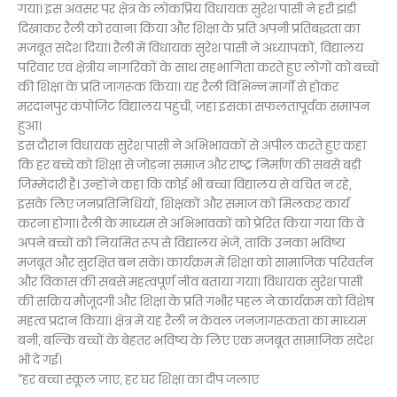
गया। इस अवसर पर क्षेत्र के लोकप्रिय विधायक सुरेश पासी ने हरी झंडी
दिखाकर रैली को रवाना किया और शिक्षा के प्रति अपनी प्रतिबद्धता का
मजबूत संदेश दिया। रैली में विधायक सुरेश पासी ने अध्यापकों, विद्यालय
परिवार एवं क्षेत्रीय नागरिकों के साथ सहभागिता करते हुए लोगों को बच्चों
की शिक्षा के प्रति जागरूक किया। यह रैली विभिन्न मार्गों से होकर
मरदानपुर कंपोजिट विद्यालय पहुंची, जहां इसका सफलतापूर्वक समापन
हुआ।
इस दौरान विधायक सुरेश पासी ने अभिभावकों से अपील करते हुए कहा
कि हर बच्चे को शिक्षा से जोड़ना समाज और राष्ट्र निर्माण की सबसे बड़ी
जिम्मेदारी है। उन्होंने कहा कि कोई भी बच्चा विद्यालय से वंचित न रहे,
इसके लिए जनप्रतिनिधियों, शिक्षकों और समाज को मिलकर कार्य
करना होगा। रैली के माध्यम से अभिभावकों को प्रेरित किया गया कि वे
अपने बच्चों को नियमित रूप से विद्यालय भेजें, ताकि उनका भविष्य
मजबूत और सुरक्षित बन सके। कार्यक्रम में शिक्षा को सामाजिक परिवर्तन
और विकास की सबसे महत्वपूर्ण नींव बताया गया। विधायक सुरेश पासी
की सक्रिय मौजूदगी और शिक्षा के प्रति गंभीर पहल ने कार्यक्रम को विशेष
महत्व प्रदान किया। क्षेत्र में यह रैली न केवल जनजागरूकता का माध्यम
बनी, बल्कि बच्चों के बेहतर भविष्य के लिए एक मजबूत सामाजिक संदेश
भी दे गई।
“हर बच्चा स्कूल जाए, हर घर शिक्षा का दीप जलाए