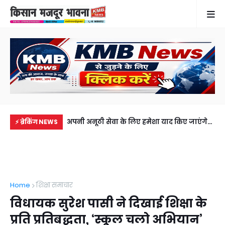
्टर-ट्राली की चपेट में आई
अपनी अनूठी सेवा के लिए हमेशा याद किए जाएंगे
दि
⚡ ब्रेकिंग NEWS
ौत
अर्दली मोहम्मद नसीम (मुन्ना), 41 साल 4 माह की
हस्
शानदार सेवा के बाद हुए सेवानिवृत्त
लाप
Home
शिक्षा समाचार
विधायक सुरेश पासी ने दिखाई शिक्षा के
प्रति प्रतिबद्धता, ‘स्कूल चलो अभियान’