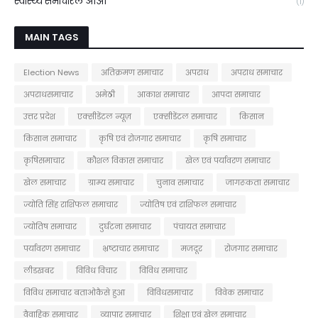
स्वास्थ्य समाचारले आओ
(1)
MAIN TAGS
Election News
अतिक्रमण समाचार
अपराध
अपराध समाचार
अपराधसमाचार
अमेठी
आकाश समाचार
आपदा समाचार
उत्तर प्रदेश
एक्सीडेंटल न्यूज़
एक्सीडेंटल समाचार
किसान
किसान समाचार
कृषि एवं रोजगार समाचार
कृषि समाचार
कृषिसमाचार
कौशल विकास समाचार
खेल एवं पर्यावरण समाचार
खेल समाचार
ग्राम्य समाचार
चुनाव समाचार
जागरूकता समाचार
ज्योति सिंह राशिफल समाचार
ज्योतिष एवं राशिफल समाचार
ज्योतिष समाचार
दुर्घटना समाचार
पंचायत समाचार
पर्यावरण समाचार
भ्रष्टाचार समाचार
मजदूर
रोजगार समाचार
लीडखबर
विविध विचार
विविध समाचार
विविध समाचार बताओकैसे हुआ
विविधसमाचार
विवेक समाचार
वैवाहिक समाचार
व्यापार समाचार
शिक्षा एवं खेल समाचार