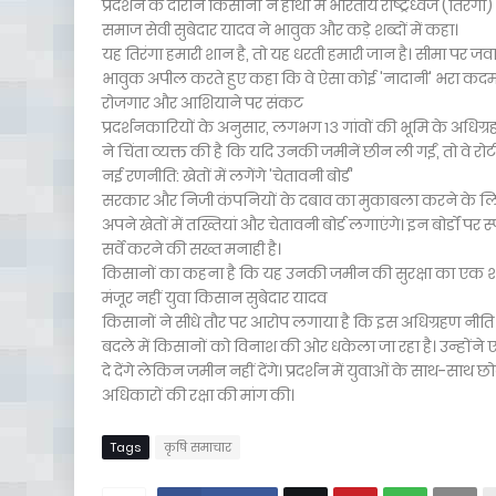
प्रदर्शन के दौरान किसानों ने हाथों में भारतीय राष्ट्रध्वज (तिर
समाज सेवी सुबेदार यादव ने भावुक और कड़े शब्दों में कहा।
यह तिरंगा हमारी शान है, तो यह धरती हमारी जान है। सीमा पर जवा
भावुक अपील करते हुए कहा कि वे ऐसा कोई 'नादानी' भरा कदम 
रोजगार और आशियाने पर संकट
प्रदर्शनकारियों के अनुसार, लगभग १३ गांवों की भूमि के अधिग
ने चिंता व्यक्त की है कि यदि उनकी जमीनें छीन ली गईं, तो व
नई रणनीति: खेतों में लगेंगे 'चेतावनी बोर्ड'
सरकार और निजी कंपनियों के दबाव का मुकाबला करने के लिए
अपने खेतों में तख्तियां और चेतावनी बोर्ड लगाएंगे। इन बोर्डों 
सर्वे करने की सख्त मनाही है।
किसानों का कहना है कि यह उनकी जमीन की सुरक्षा का एक शां
मंजूर नहीं युवा किसान सुबेदार यादव
किसानों ने सीधे तौर पर आरोप लगाया है कि इस अधिग्रहण नीति स
बदले में किसानों को विनाश की ओर धकेला जा रहा है। उन्होंने
दे देंगे लेकिन जमीन नहीं देंगे। प्रदर्शन में युवाओं के साथ-साथ छ
अधिकारों की रक्षा की मांग की।
Tags
कृषि समाचार