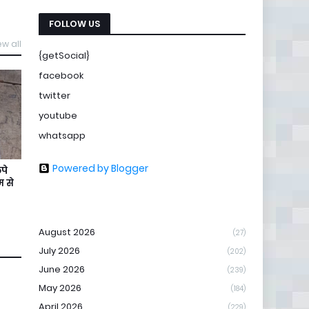
FOLLOW US
ew all
{getSocial}
facebook
twitter
youtube
whatsapp
Powered by Blogger
पे
 से
August 2026
(27)
July 2026
(202)
June 2026
(239)
May 2026
(184)
April 2026
(229)