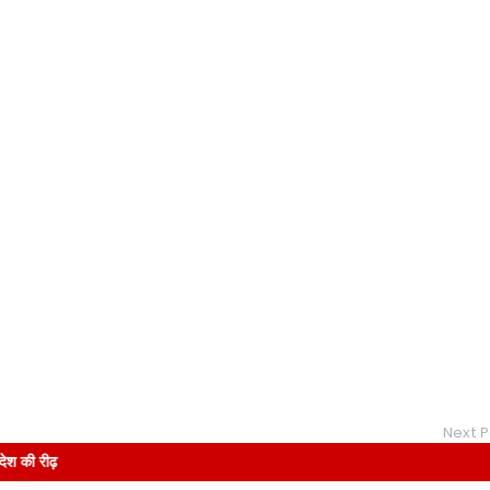
Next P
़