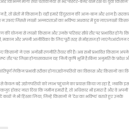
ंगा) और विभिन्न मांगों तथा चेतावनियों से भरे पोस्टर-बैनर थाम रखे थे। युवा किसान 
न है, तो खेतों में किसान है। यही हमारे हिंदुस्तान की आन-बान और शान है। सरका
न उठाएं जिससे लाखों अन्नदाताओं का भविष्य अंधकार में डूब जाए।लाखों किसान
्रहण की योजना से लाखों किसान और उनके परिवार सीधे तौर पर प्रभावित होंगे। क
े रोटी, मकान और अपनी आजीविका के लिए पूरी तरह से मोहताज हो जाएंगे।आंदोलन 
 किसानों ने एक अनोखी रणनीति तैयार की है। अब सभी प्रभावित किसान अपने
पर स्पष्ट तौर पर लिखा होगा।सावधान यह निजी कृषि भूमि है।बिना अनुमति के प्रवेश 
तिपूर्ण लेकिन प्रभावी तरीका होगा।उद्योगपतियों का विकास और किसानों का व
े केवल बड़े उद्योगपतियों को लाभ पहुंचाने का प्रयास किया जा रहा है, जबकि इ
 एकजुट होकर नारा दिया कि जमीन हमारी है, तो अधिकार भी हमारा है और वे अपन
ोटे बच्चों ने भी हिस्सा लिया, जिन्हें किसानों ने 'देश का भविष्य' बताते हुए उनके