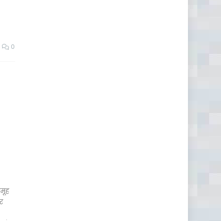
0
समूह
र