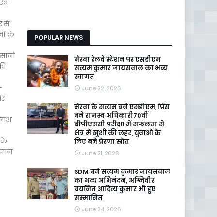
एवं
र से
ों के
POPULAR NEWS
िसानों
मैरवा रेलवे स्टेशन पर एसडीएम
की
सत्यम कुमार जायसवाल का भव्य
स्वागत
-
June 22, 2026
और
मैरवा के सत्यम बने एसडीएम, प्रिंस
बने राजस्व अधिकारी70वीं
िनाश
बीपीएससी परीक्षा में सफलता से
क्षेत्र में खुशी की लहर, युवाओं के
सके
लिए बने प्रेरणा स्रोत
ी जान
June 21, 2026
SDM बने सत्यम कुमार जायसवाल
का भव्य अभिनंदन, अग्निवीर
चयनित आदित्य कुमार भी हुए
सम्मानित
June 24, 2026