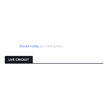
Stocks today
by TradingView
LIVE CRICKET