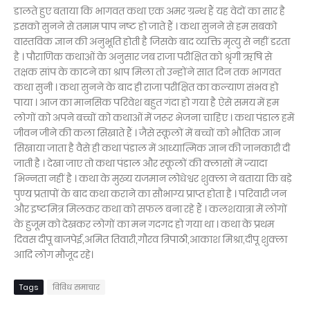
डालते हुए बताया कि भागवत कथा एक अमर ग्रन्थ हैं यह वेदों का सार है
इसको सुनने से तमाम पाप नष्ट हो जाते हैं । कथा सुनने से हम सबको
वास्तविक ज्ञान की अनुभूति होती है जिसके बाद व्यक्ति मृत्यु से नहीं डरता
है । पौराणिक कथाओं के अनुसार जब राजा परीक्षित को श्रृंगी ऋषि से
तक्षक सांप के काटने का श्राप मिला तो उन्होंने सात दिन तक भागवत
कथा सुनी । कथा सुनने के बाद ही राजा परीक्षित का कल्याण संभव हो
पाया । आज का मानसिक परिवेश बहुत गंदा हो गया है ऐसे समय में हम
लोगों को अपने बच्चों को कथाओं में जरूर भेजना चाहिए । कथा पंडाल हमें
जीवन जीने की कला सिखाते हैं । जैसे स्कूलों में बच्चों को भौतिक ज्ञान
सिखाया जाता है वैसे ही कथा पंडाल में आध्यात्मिक ज्ञान की जानकारी दी
जाती है । देखा जाए तो कथा पंडाल और स्कूलों की क्लासों में ज्यादा
भिन्नता नहीं है । कथा के मुख्य यजमान लोधेश्वर शुक्ला ने बताया कि बड़े
पुण्य प्रतापों के बाद कथा कराने का सौभाग्य प्राप्त होता है । परिवारी जन
और इष्टमित्र मिलकर कथा को सफल बना रहे हैं । कलशयात्रा में लोगों
के हुजूम को देखकर लोगों का मन गदगद हो गया था । कथा के प्रथम
दिवस दीपू बाजपेई,अमित तिवारी,गौरव त्रिपाठी,आकाश मिश्रा,दीपू शुक्ला
आदि लोग मौजूद रहे।
Tags
विविध समाचार