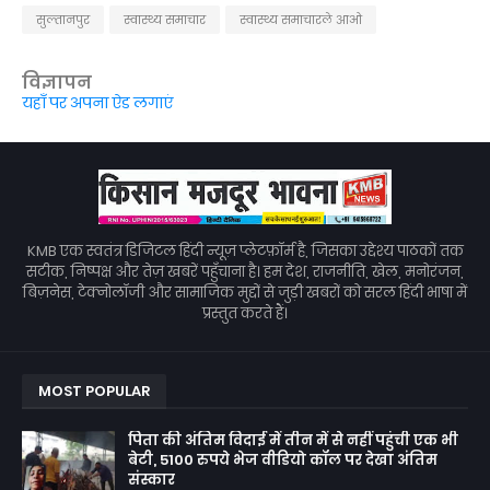
सुल्तानपुर
स्वास्थ्य समाचार
स्वास्थ्य समाचारले आओ
विज्ञापन
यहाँ पर अपना ऐड लगाएं
KMB एक स्वतंत्र डिजिटल हिंदी न्यूज़ प्लेटफ़ॉर्म है, जिसका उद्देश्य पाठकों तक
सटीक, निष्पक्ष और तेज़ खबरें पहुँचाना है। हम देश, राजनीति, खेल, मनोरंजन,
बिज़नेस, टेक्नोलॉजी और सामाजिक मुद्दों से जुड़ी खबरों को सरल हिंदी भाषा में
प्रस्तुत करते हैं।
MOST POPULAR
पिता की अंतिम विदाई में तीन में से नहीं पहुंची एक भी
बेटी, 5100 रुपये भेज वीडियो कॉल पर देखा अंतिम
संस्कार