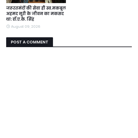
जरूरतमंदों की सेवा ही स्व.मकबूल
अहमद नूरी के जीवन का मकसद
था: डॉ.ए.के. सिंह
August 09, 2026
POST A COMMENT