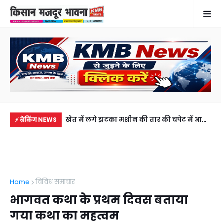
में से नहीं पहुंची एक
खेत में लगे झटका मशीन की तार की चपेट में आने
सड़
⚡ ब्रेकिंग NEWS
ीडियो कॉल पर देखा
से 4 वर्षीय बच्ची की मौत, परिवार में कोहराम
की 
अब
Home
विविध समाचार
भागवत कथा के प्रथम दिवस बताया
गया कथा का महत्वम