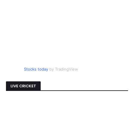
Stocks today
by TradingView
LIVE CRICKET