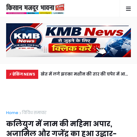
में से नहीं पहुंची एक
खेत में लगे झटका मशीन की तार की चपेट में आने
सड़
⚡ ब्रेकिंग NEWS
ीडियो कॉल पर देखा
से 4 वर्षीय बच्ची की मौत, परिवार में कोहराम
की 
अब
Home
विविध समाचार
कलियुग में नाम की महिमा अपार,
अजामिल और गजेंद्र का हुआ उद्धार-