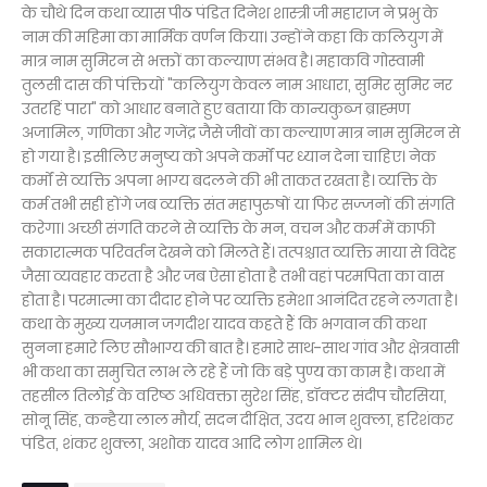
के चौथे दिन कथा व्यास पीठ पंडित दिनेश शास्त्री जी महाराज ने प्रभु के
नाम की महिमा का मार्मिक वर्णन किया। उन्होंने कहा कि कलियुग में
मात्र नाम सुमिरन से भक्तों का कल्याण संभव है। महाकवि गोस्वामी
तुलसी दास की पंक्तियों "कलियुग केवल नाम आधारा, सुमिर सुमिर नर
उतरहिं पारा" को आधार बनाते हुए बताया कि कान्यकुब्ज ब्राह्मण
अजामिल, गणिका और गजेंद्र जैसे जीवों का कल्याण मात्र नाम सुमिरन से
हो गया है। इसीलिए मनुष्य को अपने कर्मों पर ध्यान देना चाहिए। नेक
कर्मों से व्यक्ति अपना भाग्य बदलने की भी ताकत रखता है। व्यक्ति के
कर्म तभी सही होंगे जब व्यक्ति संत महापुरुषों या फिर सज्जनों की संगति
करेगा। अच्छी संगति करने से व्यक्ति के मन, वचन और कर्म में काफी
सकारात्मक परिवर्तन देखने को मिलते हैं। तत्पश्चात व्यक्ति माया से विदेह
जैसा व्यवहार करता है और जब ऐसा होता है तभी वहां परमपिता का वास
होता है। परमात्मा का दीदार होने पर व्यक्ति हमेशा आनंदित रहने लगता है।
कथा के मुख्य यजमान जगदीश यादव कहते हैं कि भगवान की कथा
सुनना हमारे लिए सौभाग्य की बात है। हमारे साथ-साथ गांव और क्षेत्रवासी
भी कथा का समुचित लाभ ले रहे हैं जो कि बड़े पुण्य का काम है। कथा में
तहसील तिलोई के वरिष्ठ अधिवक्ता सुरेश सिंह, डॉक्टर संदीप चौरसिया,
सोनू सिंह, कन्हैया लाल मौर्य, सदन दीक्षित, उदय भान शुक्ला, हरिशंकर
पंडित, शंकर शुक्ला, अशोक यादव आदि लोग शामिल थे।