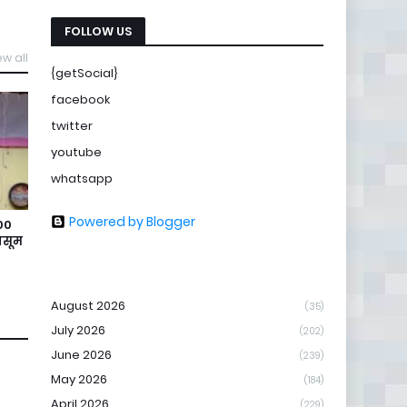
FOLLOW US
ew all
{getSocial}
facebook
twitter
youtube
whatsapp
Powered by Blogger
100
ासूम
August 2026
(35)
July 2026
(202)
June 2026
(239)
May 2026
(184)
April 2026
(229)