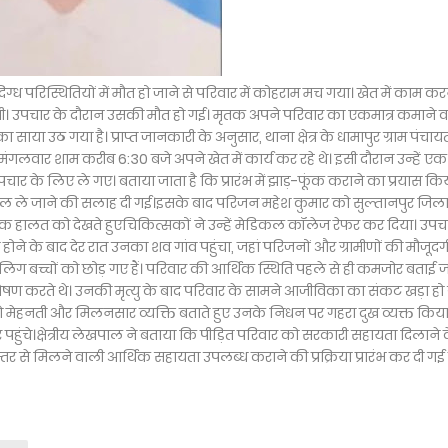
्ध परिस्थितियों में मौत हो जाने से परिवार में कोहराम मच गया। खेत में काम कर
थी। उपचार के दौरान उसकी मौत हो गई। मृतक अपने परिवार का एकमात्र कमाने 
साया उठ गया है। प्राप्त जानकारी के अनुसार, थाना क्षेत्र के धामापुर ग्राम पंचाय
ंगलवार शाम करीब 6:30 बजे अपने खेत में कार्य कर रहे थे। इसी दौरान उन्हें एक
ार के लिए ले गए। बताया जाता है कि प्रारंभ में झाड़-फूंक कराने का प्रयास कि
्पताल ले जाने की सलाह दी गई।इसके बाद परिजन महेश कुमार को सुल्तानपुर जिल
ुक हालत को देखते हुएचिकित्सकों ने उन्हें मेडिकल कॉलेज रेफर कर दिया। उपच
ी होने के बाद देर रात उनका शव गांव पहुंचा, जहां परिजनों और ग्रामीणों की मौजूदगी
िग बच्चों को छोड़ गए हैं। परिवार की आर्थिक स्थिति पहले से ही कमजोर बताई ज
ण करते थे। उनकी मृत्यु के बाद परिवार के सामने आजीविका का संकट खड़ा हो
ेश को मेहनती और मिलनसार व्यक्ति बताते हुए उनके निधन पर गहरा दुख व्यक्त किया 
घर पहुंचे।क्षेत्रीय लेखपाल ने बताया कि पीड़ित परिवार को सरकारी सहायता दिलाने 
्तर से मिलने वाली आर्थिक सहायता उपलब्ध कराने की प्रक्रिया प्रारंभ कर दी गई 