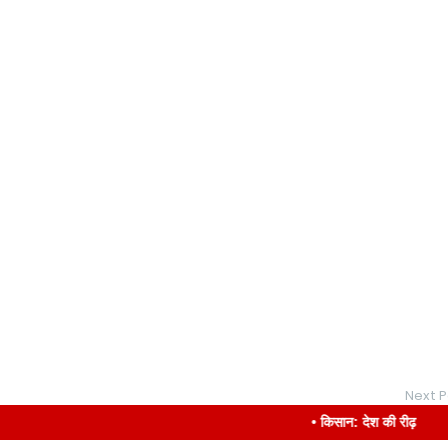
Next P
• किसान: देश की रीढ़