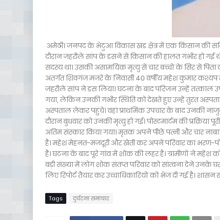
अमेठी। जनपद के भेटुआ विकास खंड क्षेत्र में एक किसान की संदिग
दौरान जहरीले सांप के डसने से किसान की हालत गंभीर हो गई 
सदस्य था। उसकी असामयिक मृत्यु से चार बच्चों के सिर से पिता का 
अंतर्गत शिवगंज मजरे के निवासी 40 वर्षीय महेश कुमार कश्यप म
जहरीले सांप ने डस लिया। घटना के बाद परिजन उन्हें तत्काल उपच
गया, लेकिन उनकी गंभीर स्थिति को देखते हुए उन्हें तुरंत अस
अस्पताल लेकर पहुंचे। वहां प्राथमिक उपचार के बाद उनकी नाज
दौरान बुधवार को उनकी मृत्यु हो गई। पोस्टमार्टम की प्रक्रिया पूर
अंतिम संस्कार किया गया। मृतक अपने पीछे पत्नी और चार नाबाल
है। महेश मेहनत-मजदूरी और खेती कर अपने परिवार का भरण-पोष
है। घटना के बाद पूरे गांव में शोक की लहर है। ग्रामीणों ने मह
बड़ी संख्या में लोग शोक संतप्त परिवार को सांत्वना देने उनके 
लिए रिपोर्ट तैयार कर उच्चाधिकारियों को भेज दी गई है। शासन स
Tags
दुर्घटना समाचार