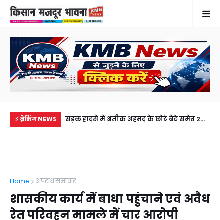
में से नहीं पहुंची एक
सड़क हादसे में अतीक अहमद के छोटे बेटे समेत 2
गह
⚡ ब्रेकिंग NEWS
ीडियो कॉल पर देखा
की मौत, झांसी जेल में बंद भाई से मिलने जा रहा था
फरम
अबान
लेक
Home
अपराध समाचार
शासकीय कार्य में बाधा पहुंचाने एवं अवैध
रेत परिवहन मामले में चार आरोपी