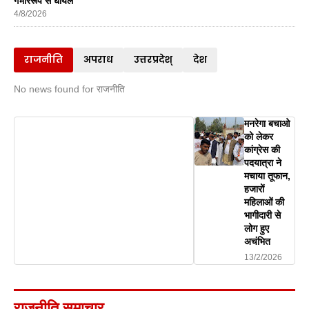
गंभीररूप से घायल
4/8/2026
राजनीति
अपराध
उत्तरप्रदेश्
देश
No news found for राजनीति
मनरेगा बचाओ
को लेकर
कांग्रेस की
पदयात्रा ने
मचाया तूफान,
हजारों
महिलाओं की
भागीदारी से
लोग हुए
अचंभित
13/2/2026
राजनीति समाचार