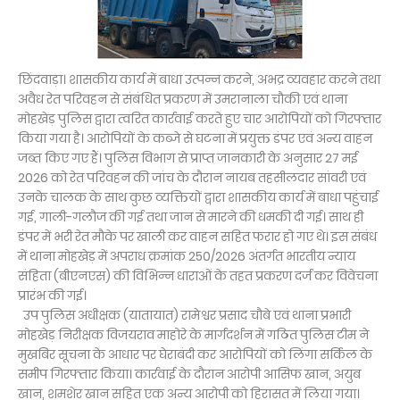
छिंदवाड़ा। शासकीय कार्य में बाधा उत्पन्न करने, अभद्र व्यवहार करने तथा
अवैध रेत परिवहन से संबंधित प्रकरण में उमरानाला चौकी एवं थाना
मोहखेड़ पुलिस द्वारा त्वरित कार्रवाई करते हुए चार आरोपियों को गिरफ्तार
किया गया है। आरोपियों के कब्जे से घटना में प्रयुक्त डंपर एवं अन्य वाहन
जब्त किए गए हैं। पुलिस विभाग से प्राप्त जानकारी के अनुसार 27 मई
2026 को रेत परिवहन की जांच के दौरान नायब तहसीलदार सांवरी एवं
उनके चालक के साथ कुछ व्यक्तियों द्वारा शासकीय कार्य में बाधा पहुंचाई
गई, गाली-गलौज की गई तथा जान से मारने की धमकी दी गई। साथ ही
डंपर में भरी रेत मौके पर खाली कर वाहन सहित फरार हो गए थे। इस संबंध
में थाना मोहखेड़ में अपराध क्रमांक 250/2026 अंतर्गत भारतीय न्याय
संहिता (बीएनएस) की विभिन्न धाराओं के तहत प्रकरण दर्ज कर विवेचना
प्रारंभ की गई।
उप पुलिस अधीक्षक (यातायात) रामेश्वर प्रसाद चौबे एवं थाना प्रभारी
मोहखेड़ निरीक्षक विजयराव माहोरे के मार्गदर्शन में गठित पुलिस टीम ने
मुखबिर सूचना के आधार पर घेराबंदी कर आरोपियों को लिंगा सर्किल के
समीप गिरफ्तार किया। कार्रवाई के दौरान आरोपी आसिफ खान, अयुब
खान, शमशेर खान सहित एक अन्य आरोपी को हिरासत में लिया गया।