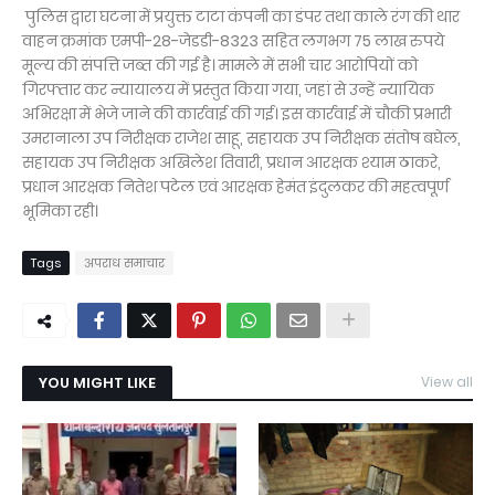
पुलिस द्वारा घटना में प्रयुक्त टाटा कंपनी का डंपर तथा काले रंग की थार
वाहन क्रमांक एमपी-28-जेडडी-8323 सहित लगभग 75 लाख रुपये
मूल्य की संपत्ति जब्त की गई है। मामले में सभी चार आरोपियों को
गिरफ्तार कर न्यायालय में प्रस्तुत किया गया, जहां से उन्हें न्यायिक
अभिरक्षा में भेजे जाने की कार्रवाई की गई। इस कार्रवाई में चौकी प्रभारी
उमरानाला उप निरीक्षक राजेश साहू, सहायक उप निरीक्षक संतोष बघेल,
सहायक उप निरीक्षक अखिलेश तिवारी, प्रधान आरक्षक श्याम ठाकरे,
प्रधान आरक्षक नितेश पटेल एवं आरक्षक हेमंत इंदुलकर की महत्वपूर्ण
भूमिका रही।
Tags
अपराध समाचार
YOU MIGHT LIKE
View all