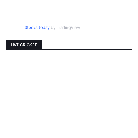
Stocks today
by TradingView
LIVE CRICKET