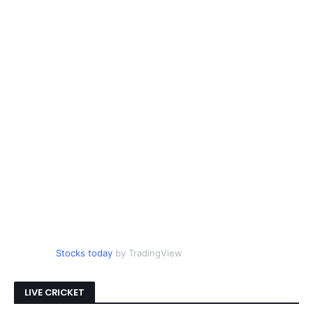
Stocks today
by TradingView
LIVE CRICKET