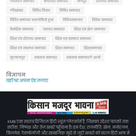
पर्यावरण समाचार
भ्रष्टाचार समाचार
मजदूर
रोजगार समाचार
लीडखबर
विविध विचार
विविध समाचार
विविध समाचार बताओकैसे हुआ
विविधसमाचार
विवेक समाचार
वैवाहिक समाचार
व्यापार समाचार
शिक्षा एवं खेल समाचार
शिक्षा एवं रोजगार समाचार
शिक्षा एवं संस्कार समाचार
शिक्षा एवं स्वास्थ्य समाचार
शिक्षा समाचार
शिक्षासमाचार
सुल्तानपुर
स्वास्थ्य समाचार
स्वास्थ्य समाचारले आओ
विज्ञापन
यहाँ पर अपना ऐड लगाएं
KMB एक स्वतंत्र डिजिटल हिंदी न्यूज़ प्लेटफ़ॉर्म है, जिसका उद्देश्य पाठकों तक
सटीक, निष्पक्ष और तेज़ खबरें पहुँचाना है। हम देश, राजनीति, खेल, मनोरंजन,
बिज़नेस, टेक्नोलॉजी और सामाजिक मुद्दों से जुड़ी खबरों को सरल हिंदी भाषा में