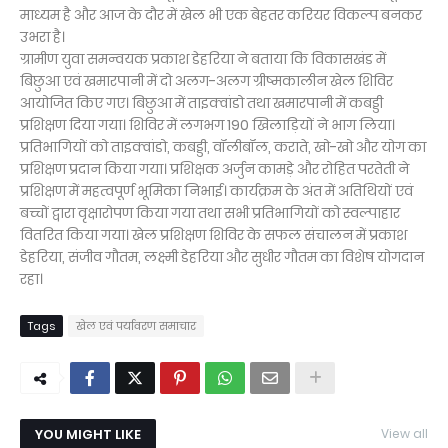
माध्यम है और आज के दौर में खेल भी एक बेहतर करियर विकल्प बनकर
उभरा है।
ग्रामीण युवा समन्वयक प्रकाश डेहरिया ने बताया कि विकासखंड में
बिछुआ एवं खमारपानी में दो अलग-अलग ग्रीष्मकालीन खेल शिविर
आयोजित किए गए। बिछुआ में ताइक्वांडो तथा खमारपानी में कबड्डी
प्रशिक्षण दिया गया। शिविर में लगभग 190 खिलाड़ियों ने भाग लिया।
प्रतिभागियों को ताइक्वांडो, कबड्डी, वॉलीबॉल, कराते, खो-खो और योग का
प्रशिक्षण प्रदान किया गया। प्रशिक्षक अर्जुन कामड़े और रोहित परतेती ने
प्रशिक्षण में महत्वपूर्ण भूमिका निभाई। कार्यक्रम के अंत में अतिथियों एवं
बच्चों द्वारा वृक्षारोपण किया गया तथा सभी प्रतिभागियों को स्वल्पाहार
वितरित किया गया। खेल प्रशिक्षण शिविर के सफल संचालन में प्रकाश
डेहरिया, संजीव गौतम, लक्ष्मी डेहरिया और सुधीर गौतम का विशेष योगदान
रहा।
Tags
खेल एवं पर्यावरण समाचार
YOU MIGHT LIKE
View all