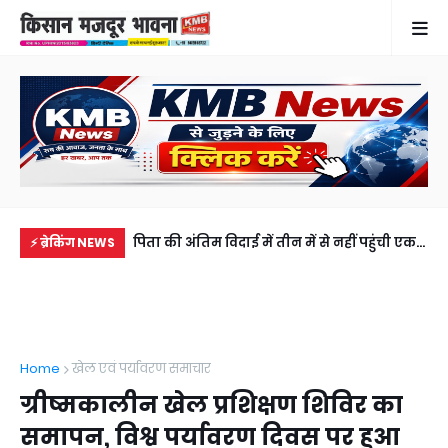
नपुर के किसान का
पिता की अंतिम विदाई में तीन में से नहीं पहुंची एक
सड़
⚡ ब्रेकिंग NEWS
र मोती ने जीता दिल
भी बेटी, 5100 रुपये भेज वीडियो कॉल पर देखा
की 
अंतिम संस्कार
अब
Home
खेल एवं पर्यावरण समाचार
ग्रीष्मकालीन खेल प्रशिक्षण शिविर का
समापन, विश्व पर्यावरण दिवस पर हुआ