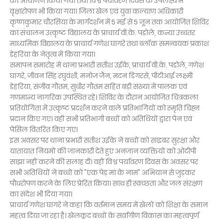
का आयोजन किया गया तथा विश्व पर्यावरण दिवस के उपलक्ष्य में
वृक्षारोपण भी किया गया। जिला खेल एवं युवा कल्याण अधिकारी
कृष्णकुमार चौरसिया के मार्गदर्शन में 5 मई से 5 जून तक आयोजित शिविर
का संचालन उत्कृष्ट विद्यालय के प्राचार्य वी.के. पडोले, कन्या उच्चतर
माध्यमिक विद्यालय के प्राचार्य गणेश घागरे तथा ब्लॉक समन्वयक प्रकाश
डेहरिया के नेतृत्व में किया गया।
समापन समारोह में थाना प्रभारी सतीश उईके, प्राचार्य वी.के. पडोले, गणेश
घागरे, जीवन सिंह रघुवंशी, मनोज जैन, मदन डिगरसे, पीटीआई लक्ष्मी
डेहरिया, संजीव गौतम, सुधीर गौतम सहित बड़ी संख्या में पालक एवं
गणमान्य नागरिक उपस्थित रहे। शिविर के दौरान आयोजित चित्रकला
प्रतियोगिता में उत्कृष्ट प्रदर्शन करने वाले प्रतिभागियों को स्मृति चिह्न
प्रदान किए गए। वहीं सभी प्रतिभागी बच्चों को अतिथियों द्वारा पेन एवं
पेंसिल वितरित किए गए।
इस अवसर पर थाना प्रभारी सतीश उईके ने बच्चों को साइबर सुरक्षा और
यातायात नियमों की जानकारी देते हुए अनजान व्यक्तियों को ओटीपी
साझा नहीं करने की सलाह दी। वहीं विश्व पर्यावरण दिवस के अवसर पर
सभी अतिथियों ने बच्चों को "एक पेड़ मां के नाम" अभियान से जुड़कर
पौधरोपण करने के लिए प्रेरित किया। साथ ही स्वच्छता और जल संरक्षण
का संदेश भी दिया गया।
प्राचार्य गणेश घागरे ने कहा कि वर्तमान समय में खेलों को शिक्षा के समान
महत्व दिया जा रहा है। खेलकूद बच्चों के सर्वांगीण विकास का महत्वपूर्ण